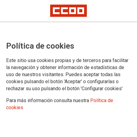
ILP Mar Menor: conseguidas las
Política de cookies
500.000 firmas
CCOO de Industria ha aportado cerca de 2.000 firmas recogidas por las
Este sitio usa cookies propias y de terceros para facilitar
secciones sindicales
la navegación y obtener información de estadísticas de
uso de nuestros visitantes. Puedes aceptar todas las
El objetivo de alcanzar 500.000 firmas de ciudadanos y
cookies pulsando el botón 'Aceptar' o configurarlas o
ciudadanas para forzar al Congreso de los Diputados a tener
rechazar su uso pulsando el botón 'Configurar cookies'
en consideración la propuesta de dotar de personalidad
jurídica a la laguna del Mar Menor ha sido conseguido. Ahora
Para más información consulta nuestra
Política de
se trata de seguir recogiendo algunas miles más para sustituir
cookies
aquellas que presentan incorrecciones.
27/10/2021.
TEMAS
Sostenibilidad
Salud laboral