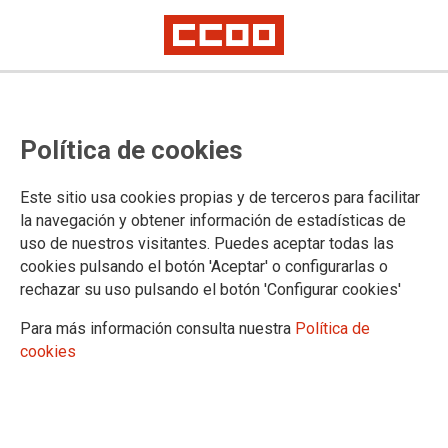
Comunicación sobre los
Política de cookies
reconocimientos médicos en casos
de COVID persistente
Este sitio usa cookies propias y de terceros para facilitar
la navegación y obtener información de estadísticas de
uso de nuestros visitantes. Puedes aceptar todas las
En el reciente documento del Ministerio de Sanidad titulado
cookies pulsando el botón 'Aceptar' o configurarlas o
PROCEDIMIENTO DE ACTUACIÓN PARA LOS SERVICIOS
rechazar su uso pulsando el botón 'Configurar cookies'
DE PREVENCIÓN DE RIESGOS LABORALES FRENTE A
LA EXPOSICIÓN AL SARS-CoV-2 de 18 de noviembre de
Para más información consulta nuestra
Política de
2021 se establece un criterio para la vigilancia de la salud de
cookies
las personas con COVID PERSISTENTE que se
reincorporan al puesto de trabajo. Se trata de la realización
de un reconocimiento médico sólo con el fin de la adaptación
para la prevención con el siguiente redactado.