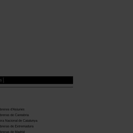
es
reres d'Asturies
breras de Cantabria
ra Nacional de Catalunya
breras de Extremadura
breras de Madrid