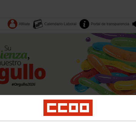
Afiliate
Calendario Laboral
Portal de transparencia
Dónde estamos
Sectores
Quiénes somos
Territorios
es
Yo Industria
Formación
Mujeres
LGTBI
Juventud
Salud laboral y medio