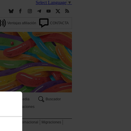
Select Language
▼
Ventajas afiliación
CONTACTA
Multimedia
Buscador
Publicaciones
 ambiente
Internacional
Migraciones