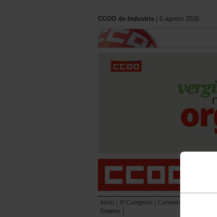
CCOO de Industria
| 6 agosto 2026.
Inicio
4º Congreso
Convenios
Eleccion
Empleo