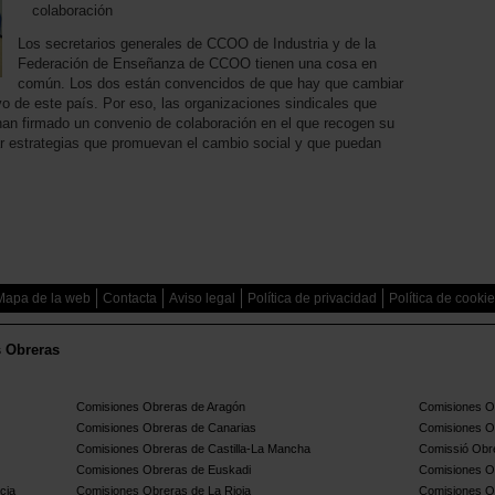
colaboración
Los secretarios generales de CCOO de Industria y de la
Federación de Enseñanza de CCOO tienen una cosa en
común. Los dos están convencidos de que hay que cambiar
vo de este país. Por eso, las organizaciones sindicales que
han firmado un convenio de colaboración en el que recogen su
ar estrategias que promuevan el cambio social y que puedan
Mapa de la web
Contacta
Aviso legal
Política de privacidad
Política de cooki
s Obreras
Comisiones Obreras de Aragón
Comisiones Ob
Comisiones Obreras de Canarias
Comisiones O
Comisiones Obreras de Castilla-La Mancha
Comissió Obre
Comisiones Obreras de Euskadi
Comisiones O
cia
Comisiones Obreras de La Rioja
Comisiones O