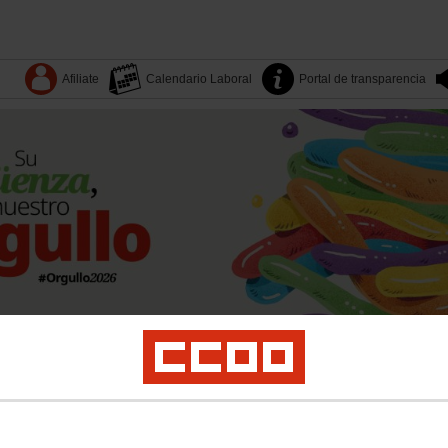
Afiliate
Calendario Laboral
Portal de transparencia
Dónde estamos
Sectores
Quiénes somos
Territorios
es
Yo Industria
Formación
Mujeres
LGTBI
Juventud
Salud laboral y medio