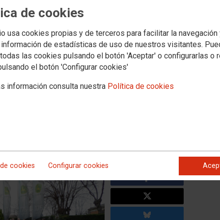
cias
tica de cookies
d de CCOO recibe a una
io usa cookies propias y de terceros para facilitar la navegación
 información de estadísticas de uso de nuestros visitantes. Pu
nes del sindicato alemán IG
todas las cookies pulsando el botón 'Aceptar' o configurarlas o 
pulsando el botón 'Configurar cookies'
s información consulta nuestra
Política de cookies
o alemán IG Metall ha visitado estos días Madrid para
política del país, conocer de primera mano la estructura
ción de los sindicatos empresa por empresa. Así ayer, en el
 a lo largo de la semana, recorrieron las instalaciones de la
mpañados por una delegación de la Federación de Industria
secretaria general, Mercedes González.
 de cookies
Configurar cookies
Acep