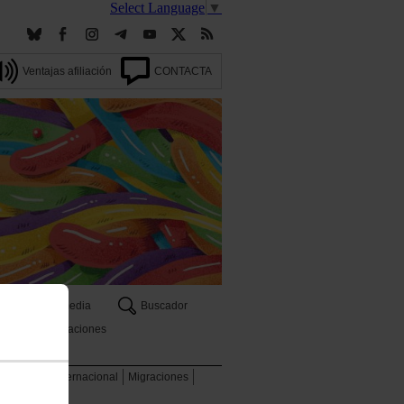
Select Language
▼
Ventajas afiliación
CONTACTA
Multimedia
Buscador
Publicaciones
 ambiente
Internacional
Migraciones