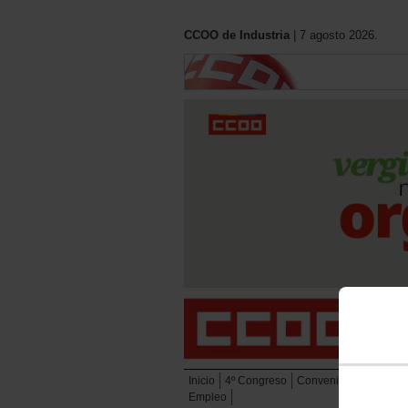
CCOO de Industria
| 7 agosto 2026.
Inicio
4º Congreso
Convenios
Eleccion
Empleo