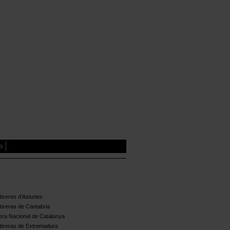
es
reres d'Asturies
breras de Cantabria
ra Nacional de Catalunya
breras de Extremadura