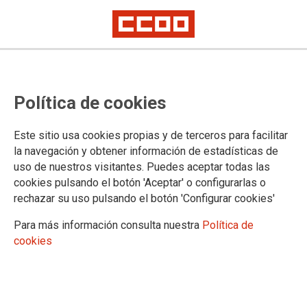
PUBLICACIONES
Política de cookies
Informes y propuestas
Coyuntura
Este sitio usa cookies propias y de terceros para facilitar
Digitalización e industria 4.0
la navegación y obtener información de estadísticas de
Estrategias industriales
uso de nuestros visitantes. Puedes aceptar todas las
Sectoriales
cookies pulsando el botón 'Aceptar' o configurarlas o
Industria manufacturera
rechazar su uso pulsando el botón 'Configurar cookies'
Aeroespacial
Agroalimentaria
Para más información consulta nuestra
Política de
Agroforestal
cookies
Automoción
Acero
Energía
Economía circular y materiales críticos