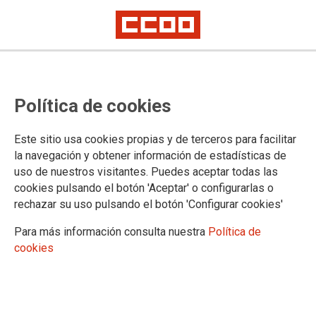
La propuesta de la patronal de
Política de cookies
turrones y mazapanes, lejos de las
reivindicaciones de CCOO
Este sitio usa cookies propias y de terceros para facilitar
la navegación y obtener información de estadísticas de
uso de nuestros visitantes. Puedes aceptar todas las
La patronal vuelve a insistir en la necesidad de ampliar las
cookies pulsando el botón 'Aceptar' o configurarlas o
limitaciones de la jornada, reducir aún más la antigüedad,
rechazar su uso pulsando el botón 'Configurar cookies'
eliminar los “privilegios” del colectivo de trabajadores y
trabajadoras en el territorio de Alicante
Para más información consulta nuestra
Política de
cookies
30/05/2018. CCOO de Industria
TEMAS
Convenios colectivos