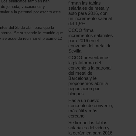
. Los sindicatos también han
firman las tablas
 de jornada, vacaciones y
salariales de metal y
nviar a la patronal por escrito este
auto para 2016, con
un incremento salarial
del 1,5%
tes del 25 de abril para que la
CCOO firma
interna. Se suspende la reunión que
incrementos salariales
 y se acuerda reunirse el próximo 12
para 2016 en el
convenio del metal de
Sevilla
CCOO presentamos
la plataforma del
convenio a la patronal
del metal de
Barcelona y le
proponemos abrir la
negociación por
bloques
Hacia un nuevo
concepto de convenio,
más útil y más
cercano
Se firman las tablas
salariales del vidrio y
la cerámica para 2016