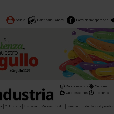
Afiliate
Calendario Laboral
Portal de transparencia
Dónde estamos
Sectores
Quiénes somos
Territorios
es
Yo Industria
Formación
Mujeres
LGTBI
Juventud
Salud laboral y medio