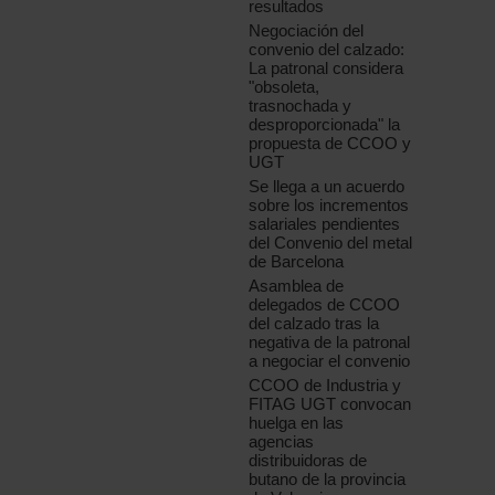
resultados
Negociación del
convenio del calzado:
La patronal considera
"obsoleta,
trasnochada y
desproporcionada" la
propuesta de CCOO y
UGT
Se llega a un acuerdo
sobre los incrementos
salariales pendientes
del Convenio del metal
de Barcelona
Asamblea de
delegados de CCOO
del calzado tras la
negativa de la patronal
a negociar el convenio
CCOO de Industria y
FITAG UGT convocan
huelga en las
agencias
distribuidoras de
butano de la provincia