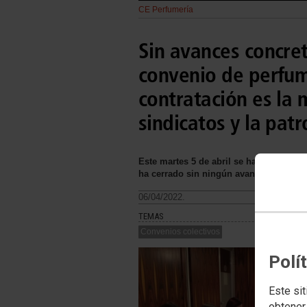
CE Perfumería
Sin avances concret
convenio de perfum
contratación es la 
sindicatos y la pa
Este martes 5 de abril se ha reunido l
ha cerrado sin ningún avance en la reu
06/04/2022.
TEMAS
Convenios colectivos
Polí
Este sit
obtener