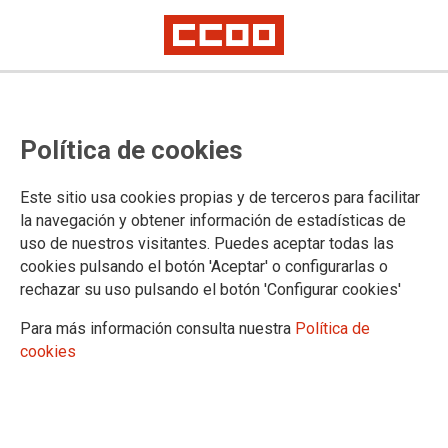
PUBLICACIONES
Política de cookies
Informes y propuestas
Coyuntura
Este sitio usa cookies propias y de terceros para facilitar
Digitalización e industria 4.0
la navegación y obtener información de estadísticas de
Estrategias industriales
uso de nuestros visitantes. Puedes aceptar todas las
Sectoriales
cookies pulsando el botón 'Aceptar' o configurarlas o
Industria manufacturera
rechazar su uso pulsando el botón 'Configurar cookies'
Aeroespacial
Agroalimentaria
Para más información consulta nuestra
Política de
Agroforestal
cookies
Automoción
Acero
Energía
Economía circular y materiales críticos