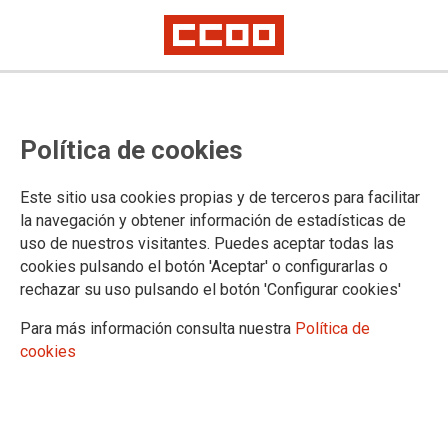
PUBLICACIONES
Política de cookies
Informes y propuestas
Coyuntura
Este sitio usa cookies propias y de terceros para facilitar
Digitalización e industria 4.0
la navegación y obtener información de estadísticas de
Estrategias industriales
uso de nuestros visitantes. Puedes aceptar todas las
Sectoriales
cookies pulsando el botón 'Aceptar' o configurarlas o
Industria manufacturera
rechazar su uso pulsando el botón 'Configurar cookies'
Aeroespacial
Agroalimentaria
Para más información consulta nuestra
Política de
Agroforestal
cookies
Automoción
Acero
Energía
Economía circular y materiales críticos