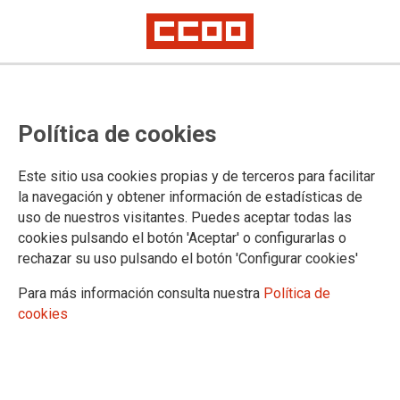
CCOO d'Indústria de Catalunya y
Política de cookies
la Federación Agroalimentaria se
suman a los actos con motivo del
Este sitio usa cookies propias y de terceros para facilitar
8 de Marzo
la navegación y obtener información de estadísticas de
uso de nuestros visitantes. Puedes aceptar todas las
cookies pulsando el botón 'Aceptar' o configurarlas o
CCOO d'Indústria de Catalunya y la Federación
rechazar su uso pulsando el botón 'Configurar cookies'
Agroalimentaria de CCOO de Catalunya nos sumamos a los
actos convocados con motivo del 8 de marzo , Día
Para más información consulta nuestra
Política de
Internacional de las Mujeres, bajo el lema "BASTA de
cookies
desigualdades, brechas y pobreza". A las 12 horas,
participarán en la concentración convocada a las puertas de
CCOO de Catalunya (Via Laietana, 16) y por la tarde se
incorporarán a la manifestación unitaria, que comenzará a las