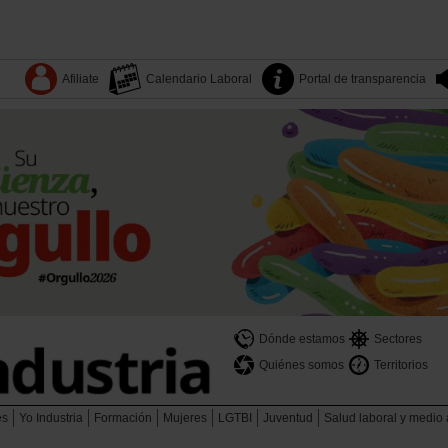
Afiliate
Calendario Laboral
Portal de transparencia
Dónde estamos
Sectores
Quiénes somos
Territorios
es
Yo Industria
Formación
Mujeres
LGTBI
Juventud
Salud laboral y medio