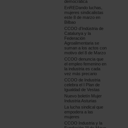
democrática
EnREDando luchas,
mujeres sindicalistas
este 8 de marzo en
Bilbao
CCOO d'Indústria de
Catalunya y la
Federación
Agroalimentaria se
suman a los actos con
motivo del 8 de Marzo
CCOO denuncia que
el empleo femenino en
la industria es cada
vez más precario
CCOO de Industria
celebra el I Plan de
Igualdad de Vestas
Nuevo boletín Mujer
Industria Asturias
La lucha sindical que
empodera a las
mujeres
CCOO Industria y la
Fundación 1º de Mayo