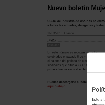
Nuevo boletín Mujer
CCOO de Industria de Asturias ha editad
a todas las afiliadas, delegadas y traba
16/03/2016. Oviedo
TEMAS
Igualdad
En este número se recogen los actos
celebrados el pasado 8 de marzo, así co
el balance del periodo de elecciones
sindicales que sitúa a CCOO como la
primera fuerza sindical en la región.
Puedes descargarte el boletín clikando
aquí
o
abajo
Polí
Este sit
obtener