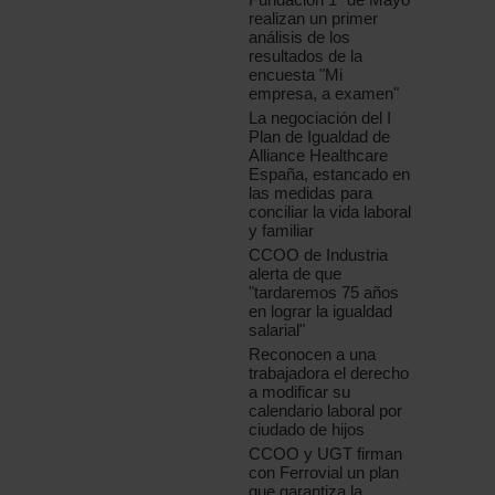
realizan un primer
análisis de los
resultados de la
encuesta "Mi
empresa, a examen"
La negociación del I
Plan de Igualdad de
Alliance Healthcare
España, estancado en
las medidas para
conciliar la vida laboral
y familiar
CCOO de Industria
alerta de que
"tardaremos 75 años
en lograr la igualdad
salarial"
Reconocen a una
trabajadora el derecho
a modificar su
calendario laboral por
ciudado de hijos
CCOO y UGT firman
con Ferrovial un plan
que garantiza la