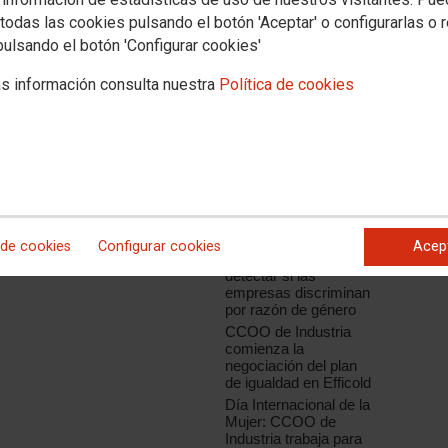
todas las cookies pulsando el botón 'Aceptar' o configurarlas o 
pulsando el botón 'Configurar cookies'
Noticias relacionadas
s información consulta nuestra
Política de cookies
CCOO de Industria
participa en una nueva
reunión del grupo de
trabajo de igualdad de
oportunidades de
IndustriAll, que diseña
su estrategia para
2016
¿Igual ? qué?
 de cookies
Configurar cookies
Acep
Diez preguntas para
detectar si las
empresas discriminan
por razón de género
CCOO de Industria
comienza la
negociación del plan
de igualdad en Efficold
Día Internacional de la
Mujer: CCOO de
Industria trabaja para