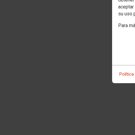
aceptar 
su uso 
Para má
Política