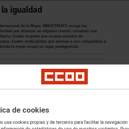
 la igualdad
nternacional de la Mujer, INDUSTRIATV recoge las
 luchan por alcanzar un objetivo común, construir una
litaria. Cuatro mujeres que ocupan puestos de
cales. Cuatro sindicalistas que animan a sus compañeras a
 donde la mujer ocupe un lugar protagonista.
tica de cookies
io usa cookies propias y de terceros para facilitar la navegación
 información de estadísticas de uso de nuestros visitantes. Pu