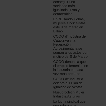
conseguir una
sociedad más
igualitaria, justa y
democrática
EnREDando luchas,
mujeres sindicalistas
este 8 de marzo en
Bilbao
CCOO d'Indústria de
Catalunya y la
Federación
Agroalimentaria se
suman a los actos con
motivo del 8 de Marzo
CCOO denuncia que
el empleo femenino en
la industria es cada
vez más precario
CCOO de Industria
celebra el I Plan de
Igualdad de Vestas
Nuevo boletín Mujer
Industria Asturias
La lucha sindical que
empodera a las