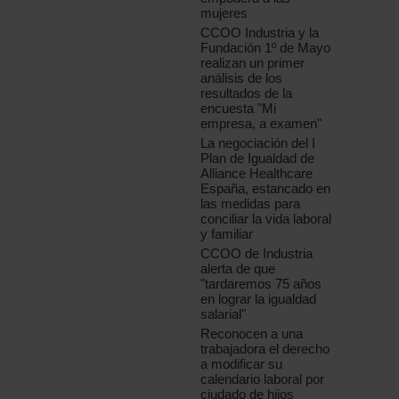
mujeres
CCOO Industria y la
Fundación 1º de Mayo
realizan un primer
análisis de los
resultados de la
encuesta "Mi
empresa, a examen"
La negociación del I
Plan de Igualdad de
Alliance Healthcare
España, estancado en
las medidas para
conciliar la vida laboral
y familiar
CCOO de Industria
alerta de que
"tardaremos 75 años
en lograr la igualdad
salarial"
Reconocen a una
trabajadora el derecho
a modificar su
calendario laboral por
ciudado de hijos