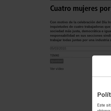
Cuatro mujeres por
Con motivo de la celebración del Día I
inquietudes de cuatro trabajadoras que
sociedad más justa, democrática e igua
responsabilidad en sus secciones sindi
trabajar todas juntas por una industria
05/03/2010.
TEMAS
Igualdad
Ver vídeo
Polí
Este sit
obtener