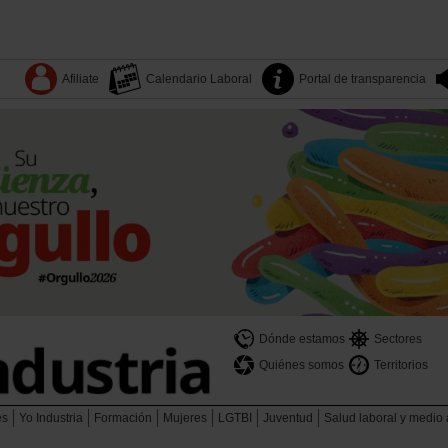
Afiliate
Calendario Laboral
Portal de transparencia
Dónde estamos
Sectores
Quiénes somos
Territorios
es
Yo Industria
Formación
Mujeres
LGTBI
Juventud
Salud laboral y medio