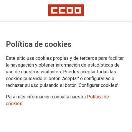
Unidos contra la violencia de
Política de cookies
género
Este sitio usa cookies propias y de terceros para facilitar
(Madrid/25.11.10) Este 25 de noviembre la Federación de
la navegación y obtener información de estadísticas de
Industria de CCOO vuelve a expresar su repulsa por el
uso de nuestros visitantes. Puedes aceptar todas las
continuo asesinato de mujeres. Lo hace en INDUSTRIATV.
cookies pulsando el botón 'Aceptar' o configurarlas o
Confía en que con el esfuerzo de todos podamos erradicar
rechazar su uso pulsando el botón 'Configurar cookies'
una lacra social que en lo que llevamos de año ha acabado
con la vida de más de sesenta mujeres.
Para más información consulta nuestra
Política de
cookies
25/11/2010.
TEMAS
Igualdad