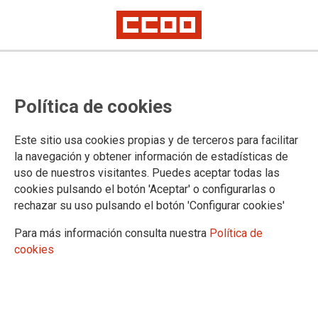
25N: Día Internacional para la
Política de cookies
Eliminación de la Violencia de
Género
Este sitio usa cookies propias y de terceros para facilitar
la navegación y obtener información de estadísticas de
uso de nuestros visitantes. Puedes aceptar todas las
El próximo día 25 de noviembre se celebra el Día
cookies pulsando el botón 'Aceptar' o configurarlas o
Internancional para la Eliminación de la Violencia de Género.
rechazar su uso pulsando el botón 'Configurar cookies'
Son ya 41 mujeres muertas a manos de sus parejas o
exparejas en lo que llevamos de año.
Para más información consulta nuestra
Política de
cookies
21/11/2012. Zaragoza
TEMAS
Igualdad
Nuestra organización considera imprescindibles las políticas de