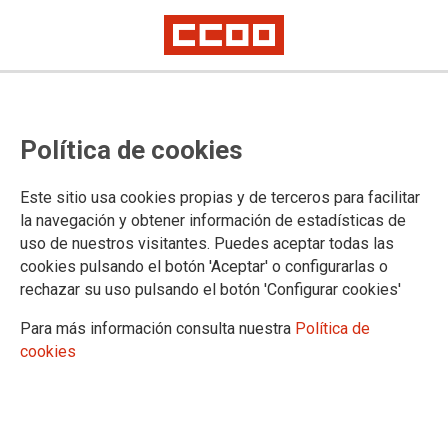
Este 8 de marzo, tenemos motivos
Política de cookies
más que suficientes para
reivindicar los derechos de las
Este sitio usa cookies propias y de terceros para facilitar
mujeres
la navegación y obtener información de estadísticas de
uso de nuestros visitantes. Puedes aceptar todas las
cookies pulsando el botón 'Aceptar' o configurarlas o
La Federación de Industria de CCOO de Castilla y León, por
rechazar su uso pulsando el botón 'Configurar cookies'
medio de la Secretaría de Mujer y Políticas de Igualdad del
sindicato, quiere animar a la ciudadanía a participar en las
Para más información consulta nuestra
Política de
movilizaciones convocadas con motivo del Día internacional
cookies
de la Mujer el viernes 8 de marzo en toda la Comunidad. En
este año nuestro sindicato considera que hay motivos más
que suficientes para reivindicar los derechos de las mujeres.