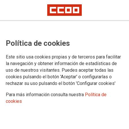
Segunda reunión de la comisión
Política de cookies
negociadora del Convenio
Siderometalúrgico de la provincia
Este sitio usa cookies propias y de terceros para facilitar
de Sevilla
la navegación y obtener información de estadísticas de
uso de nuestros visitantes. Puedes aceptar todas las
cookies pulsando el botón 'Aceptar' o configurarlas o
El 26 de febrero tuvo lugar la segunda reunión de la comisión
rechazar su uso pulsando el botón 'Configurar cookies'
negociadora del Convenio Siderometalúrgico de la provincia
de Sevilla, a la que acudió una representación de FEDEME y
Para más información consulta nuestra
Política de
de las organizaciones sindicales CCOO de Industria y MCA-
cookies
UGT.
02/03/2015. Sevilla
TEMAS