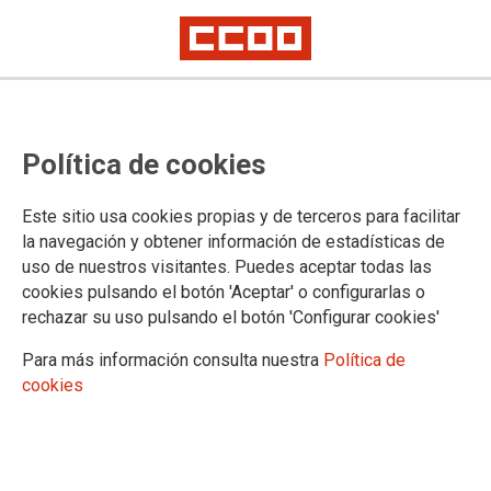
El Tribunal Supremo da la razón a
Política de cookies
CCOO y mantiene vigente el
convenio del metal de Araba
Este sitio usa cookies propias y de terceros para facilitar
la navegación y obtener información de estadísticas de
CCOO se felicita por el pronunciamiento del Supremo pero recuerda que
uso de nuestros visitantes. Puedes aceptar todas las
la negociación colectiva sectorial no se resuelve en los juzgados
CCOO ha sido el único sindicato que ha emplazado al SEA para que en
cookies pulsando el botón 'Aceptar' o configurarlas o
el siguiente encuentro de la mesa de negociación presente una nueva
rechazar su uso pulsando el botón 'Configurar cookies'
plataforma acorde a la realidad
Para más información consulta nuestra
Política de
El Tribunal Supremo ratifica la sentencia dictada por la Sala
cookies
de lo Social del Tribunal Superior de Justicia de la
Comunidad Autónoma del País Vasco, la cual estima la
demanda presentada por CCOO, declarando vigente el
Convenio Colectivo Sectorial para la Industria
Siderometalúrgica de Alava 2007-2010.