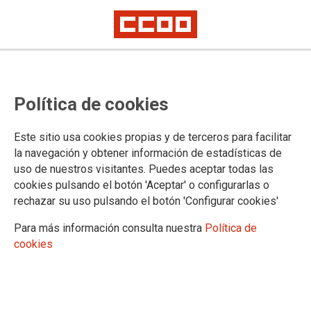
Fuera pulpos
Política de cookies
Se acerca el 25 de noviembre, Día Internacional de la
Este sitio usa cookies propias y de terceros para facilitar
Eliminación de la Violencia contra la Mujer y CCOO de
la navegación y obtener información de estadísticas de
Industria retoma la campaña que puso en marcha hace unas
uso de nuestros visitantes. Puedes aceptar todas las
semanas. Lanza el vídeo "Fuera pulpos", con el que llama a
cookies pulsando el botón 'Aceptar' o configurarlas o
los trabajadores y trabajadoras a tomar un papel activo ante
esta crueldad. Para acabar con el acoso sexual en el ámbito
rechazar su uso pulsando el botón 'Configurar cookies'
laboral hay que denunciar. No queda otra.
Para más información consulta nuestra
Política de
18/11/2015. Madrid
cookies
TEMAS
Igualdad