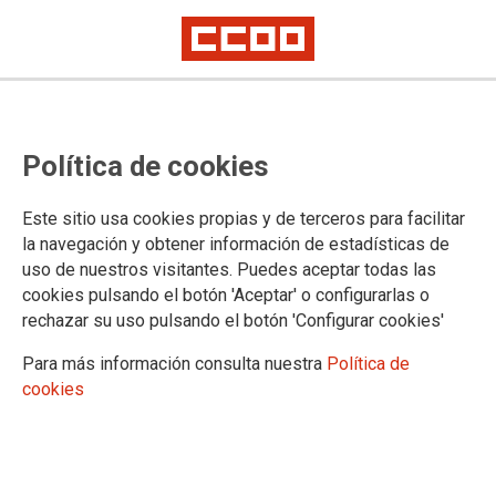
Gran seguimiento de la huelga laboral de 2 horas a la industria
8 de Marzo, una jornada de
Política de cookies
huelga histórica
Este sitio usa cookies propias y de terceros para facilitar
la navegación y obtener información de estadísticas de
CCOO valora la huelga laboral convocada el 8 de Marzo
uso de nuestros visitantes. Puedes aceptar todas las
como una movilización sin precedentes en la historia del
cookies pulsando el botón 'Aceptar' o configurarlas o
movimiento sindical de nuestro país. Con esta huelga
rechazar su uso pulsando el botón 'Configurar cookies'
laboral se ha hecho una aportación decisiva a la huelga
feminista, trasladando la reivindicación a los centros de
Para más información consulta nuestra
Política de
trabajo e implicando tanto a las mujeres como a los hombres
cookies
en la lucha contra la brecha salarial, contra los salarios y las
pensiones de miseria y contra las violencias machistas .
13/03/2018. CCOO d'Indústria de Catalunya
TEMAS