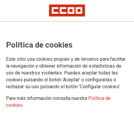
Son vidas, no números
Política de cookies
La Confederación Sindical de CCOO, en este 25N, manifiesta
Este sitio usa cookies propias y de terceros para facilitar
su más contundente rechazo a la violencia contra las mujeres
la navegación y obtener información de estadísticas de
como una de las más terribles atrocidades que actualmente
uso de nuestros visitantes. Puedes aceptar todas las
atenta contra los derechos humanos y uno de los
cookies pulsando el botón 'Aceptar' o configurarlas o
mecanismos sociales decisivos con los que se quiere
mantener a las mujeres en una inaceptable situación de
rechazar su uso pulsando el botón 'Configurar cookies'
subordinación con respecto a los hombres.
Para más información consulta nuestra
Política de
19/11/2018. CS de CCOO
cookies
TEMAS
Igualdad