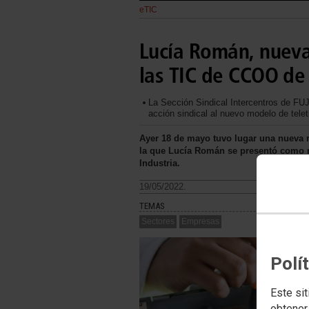
eTIC
Lucía Román, nueva
las TIC de CCOO de 
La Sección Sindical Intercentros de FUJ
acción sindical al nuevo modelo de telet
Ayer 18 de mayo tuvo lugar una nueva r
la que Lucía Román se presentó como n
Industria.
19/05/2022.
TEMAS
Sectores
Empresas
Polí
Este sit
obtener