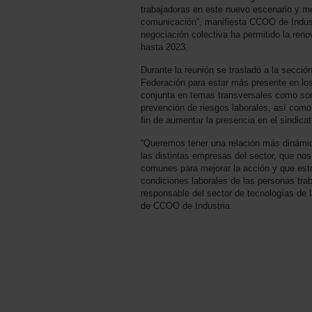
trabajadoras en este nuevo escenario y m
comunicación”, manifiesta CCOO de Industr
negociación colectiva ha permitido la ren
hasta 2023.
Durante la reunión se trasladó a la sección
Federación para estar más presente en los
conjunta en temas transversales como son 
prevención de riesgos laborales, así como l
fin de aumentar la presencia en el sindica
“Queremos tener una relación más dinámic
las distintas empresas del sector, que nos
comunes para mejorar la acción y que esto
condiciones laborales de las personas tr
responsable del sector de tecnologías de 
de CCOO de Industria.