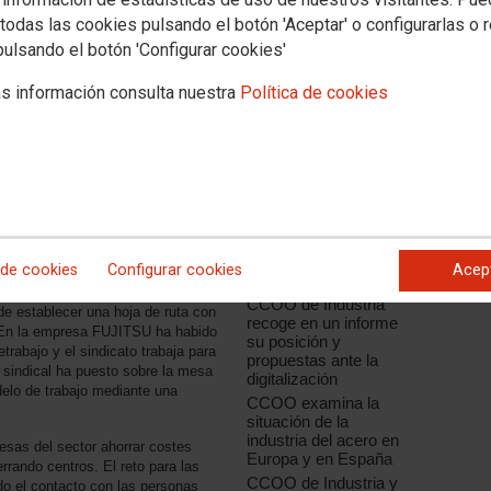
todas las cookies pulsando el botón 'Aceptar' o configurarlas o 
pulsando el botón 'Configurar cookies'
s información consulta nuestra
Política de cookies
Noticias relacionadas
CCOO de Industria
apuesta por la
innovación como el
factor de
competitividad de la
 de cookies
Configurar cookies
Acep
industria española
ca, se analizó en qué situación se
CCOO de Industria
e establecer una hoja de ruta con
recoge en un informe
. En la empresa FUJITSU ha habido
su posición y
trabajo y el sindicato trabaja para
propuestas ante la
 sindical ha puesto sobre la mesa
digitalización
elo de trabajo mediante una
CCOO examina la
situación de la
industria del acero en
resas del sector ahorrar costes
Europa y en España
rrando centros. El reto para las
CCOO de Industria y
do el contacto con las personas