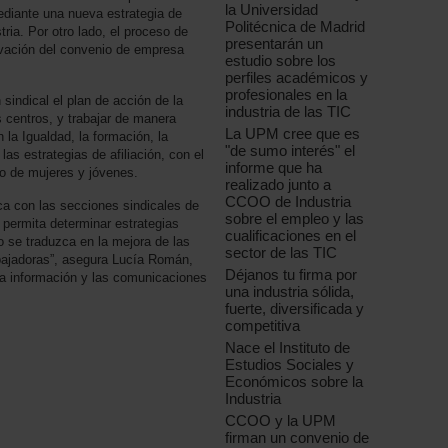
la Universidad
ediante una nueva estrategia de
Politécnica de Madrid
ia. Por otro lado, el proceso de
presentarán un
ovación del convenio de empresa
estudio sobre los
perfiles académicos y
profesionales en la
 sindical el plan de acción de la
industria de las TIC
 centros, y trabajar de manera
La UPM cree que es
la Igualdad, la formación, la
"de sumo interés" el
as estrategias de afiliación, con el
informe que ha
to de mujeres y jóvenes.
realizado junto a
CCOO de Industria
a con las secciones sindicales de
sobre el empleo y las
 permita determinar estrategias
cualificaciones en el
 se traduzca en la mejora de las
sector de las TIC
abajadoras”, asegura Lucía Román,
Déjanos tu firma por
la información y las comunicaciones
una industria sólida,
fuerte, diversificada y
competitiva
Nace el Instituto de
Estudios Sociales y
Económicos sobre la
Industria
CCOO y la UPM
firman un convenio de