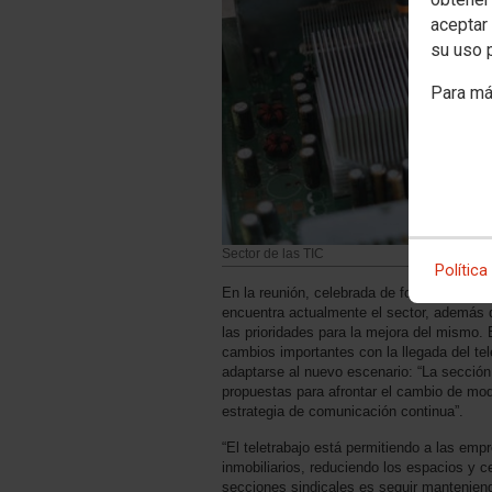
aceptar 
su uso 
Para má
Sector de las TIC
Política
En la reunión, celebrada de forma telemáti
encuentra actualmente el sector, además d
las prioridades para la mejora del mismo
cambios importantes con la llegada del tele
adaptarse al nuevo escenario: “La sección
propuestas para afrontar el cambio de mod
estrategia de comunicación continua”.
“El teletrabajo está permitiendo a las emp
inmobiliarios, reduciendo los espacios y ce
secciones sindicales es seguir mantenien