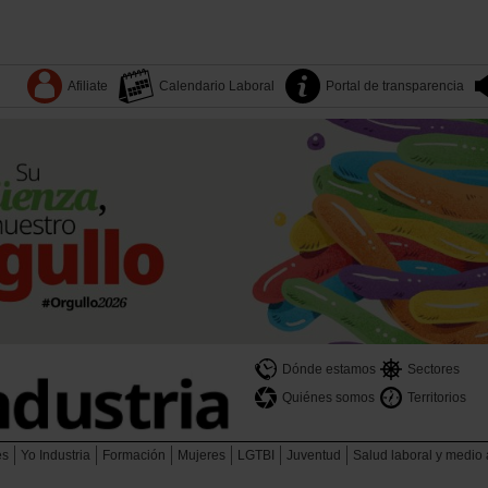
Afiliate
Calendario Laboral
Portal de transparencia
Dónde estamos
Sectores
Quiénes somos
Territorios
es
Yo Industria
Formación
Mujeres
LGTBI
Juventud
Salud laboral y medio