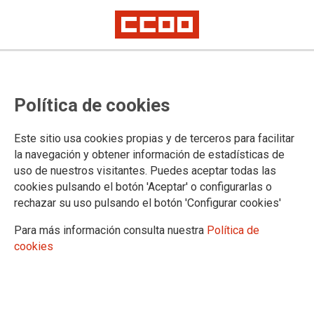
Los salarios de quienes trabajan
Política de cookies
en la distribución de productos
farmacéuticos aumentarán un
Este sitio usa cookies propias y de terceros para facilitar
3,5%
la navegación y obtener información de estadísticas de
uso de nuestros visitantes. Puedes aceptar todas las
La subida se produce tras ajustar los incrementos pactados con la
cookies pulsando el botón 'Aceptar' o configurarlas o
inflación, tal y como lo recoge el convenio
rechazar su uso pulsando el botón 'Configurar cookies'
Sindicatos y patronal han firmado esta mañana las tablas
Para más información consulta nuestra
Política de
definitivas del año 2023 del Convenio de Distribuidores de
cookies
Productos Farmacéuticos, después de aplicar una
actualización salarial del 3,5%. Las nuevas cantidades
deberán abonarse desde el 1 de enero de 2024.
22/01/2024. CCOO de Industria