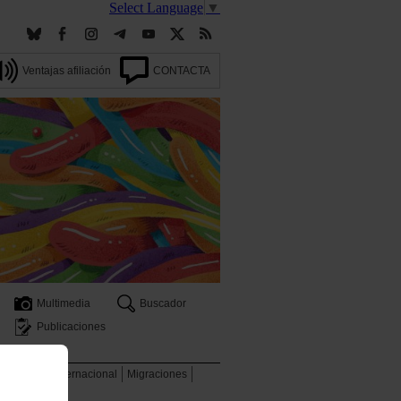
Select Language
▼
Ventajas afiliación
CONTACTA
Multimedia
Buscador
Publicaciones
 ambiente
Internacional
Migraciones