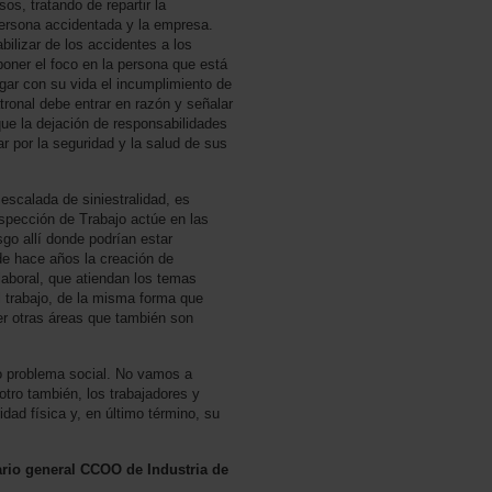
s, tratando de repartir la
 persona accidentada y la empresa.
bilizar de los accidentes a los
poner el foco en la persona que está
gar con su vida el incumplimiento de
tronal debe entrar en razón y señalar
ue la dejación de responsabilidades
ar por la seguridad y la salud de sus
escalada de siniestralidad, es
nspección de Trabajo actúe en las
go allí donde podrían estar
e hace años la creación de
laboral, que atiendan los temas
l trabajo, de la misma forma que
er otras áreas que también son
o problema social. No vamos a
otro también, los trabajadores y
idad física y, en último término, su
rio general CCOO de Industria de