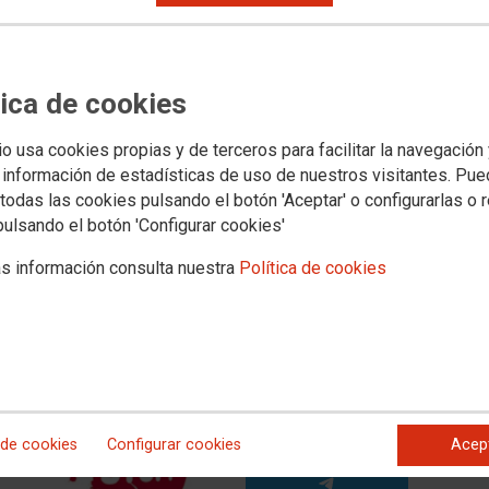
n un mes: No creemos en las
tica de cookies
io usa cookies propias y de terceros para facilitar la navegación
 información de estadísticas de uso de nuestros visitantes. Pu
a siniestralidad laboral ha dejado un balance trágico en
todas las cookies pulsando el botón 'Aceptar' o configurarlas o 
 clara del abandono y la relajación en materia de prevención
as. Y no estamos dispuestos a permitir que esta situación
pulsando el botón 'Configurar cookies'
s información consulta nuestra
Política de cookies
a
da
 de cookies
Configurar cookies
Acep