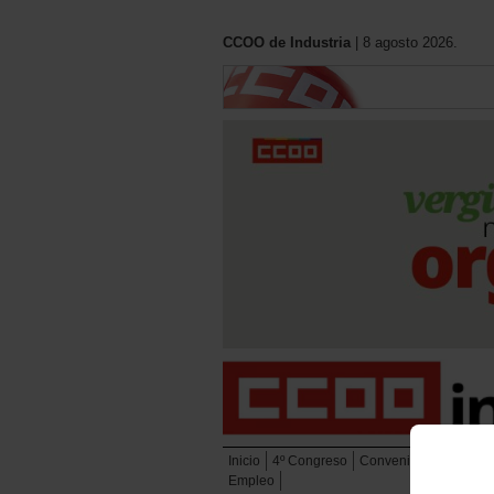
CCOO de Industria
| 8 agosto 2026.
Inicio
4º Congreso
Convenios
Eleccion
Empleo