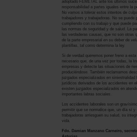
adoptado FEMETAL ante los últimos suceso
responsabilidad a partes iguales entre la
No vamos a tolerar estos intentos de culpa
trabajadores y trabajadoras. No se puede 
cumpliendo con su trabajo y que puede pa
las normas de seguridad y de salud. La pa
las verdaderas causas, que no son otras q
de la parte empresarial en su deber de vel
plantillas, tal como determina la ley.
Si de verdad queremos poner freno a esta 
necesario que, de una vez por todas, la I
empresas y detecte las situaciones de ries
produciéndose. También reclamamos desd
juzgados especializados en siniestralidad 
jurídicos derivados de los accidentes en e
existen juzgados especializados en atend
importantes labras sociales.
Los accidentes laborales son un gravísim
permitir que se normalice que, un día sí y 
trabajadoras arriesguen su salud, su integr
vida.
Fdo. Damian Manzano Carneiro, secreta
Asturias