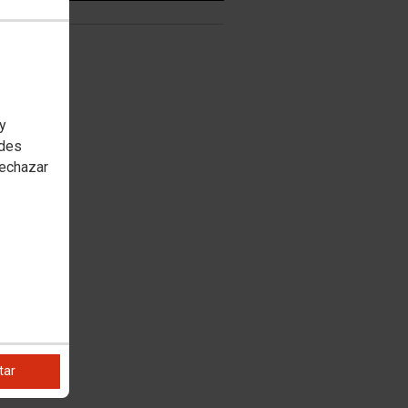
 y
edes
rechazar
tar