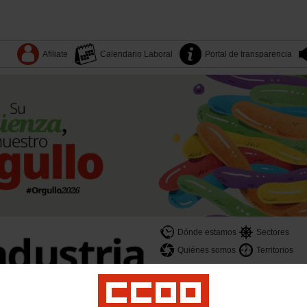
Afiliate
Calendario Laboral
Portal de transparencia
Dónde estamos
Sectores
Quiénes somos
Territorios
es
Yo Industria
Formación
Mujeres
LGTBI
Juventud
Salud laboral y medio