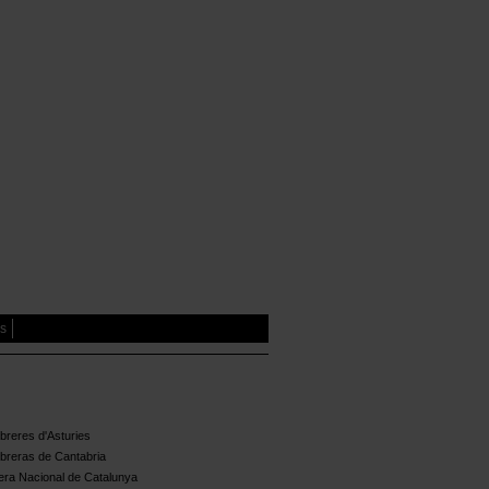
es
reres d'Asturies
breras de Cantabria
ra Nacional de Catalunya