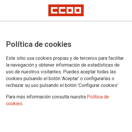
CCOO consigue la subrogación de
Política de cookies
los trabajadores de las contratas
del metal de Albacete en
Este sitio usa cookies propias y de terceros para facilitar
aplicación del convenio colectivo
la navegación y obtener información de estadísticas de
uso de nuestros visitantes. Puedes aceptar todas las
Durante año y medio se manifestaron ante Iberdrola, convocados por
cookies pulsando el botón 'Aceptar' o configurarlas o
este sindicato y junto a los compañeros de Eiffage Energía, que se
rechazar su uso pulsando el botón 'Configurar cookies'
encuentran en la misma situación
Para más información consulta nuestra
Política de
El Tribunal Superior de Justicia de Castilla-La Mancha da la
cookies
razón a CCOO y condena a Umano Servicios Integrales a
readmitir o indemnizar a 13 trabajadores a los que dejó en la
calle en febrero de 2014, cuando Iberdrola prescindió de su
anterior contrata, Elecnor, y adjudicó a USI el servicio de
instalación y mantenimiento de contadores en Albacete.