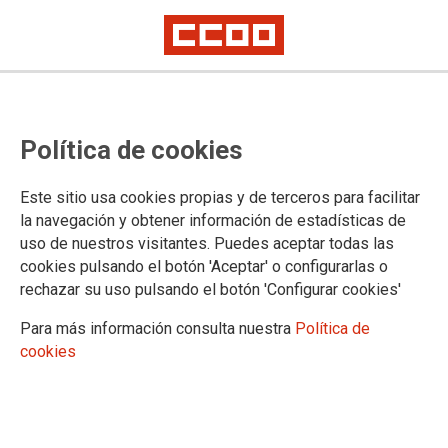
La plantilla de AMAYA denuncia
Política de cookies
precariedad en los EPI de abrigo
Este sitio usa cookies propias y de terceros para facilitar
Los delegados de personal, miembros del comité de
la navegación y obtener información de estadísticas de
seguridad y salud intercentros de la Agencia de Medio
uso de nuestros visitantes. Puedes aceptar todas las
Ambiente y Agua (AMAYA) y los sindicatos CCOO, UGT,
cookies pulsando el botón 'Aceptar' o configurarlas o
CSIF y CGT han manifestado su rechazo ante la
rechazar su uso pulsando el botón 'Configurar cookies'
precarización del suministro del equipo de protección
individual (EPI) de abrigo a la plantilla.
Para más información consulta nuestra
Política de
cookies
16/01/2018. CCOO de Industria de Andalucía
TEMAS
Sostenibilidad
Salud laboral