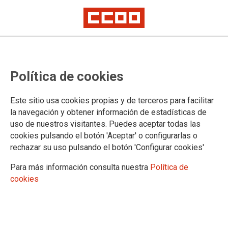
CCOO Industria de Galicia,
Política de cookies
pedimos cordura e diálogo sobre
o proxecto de fábrica de fibras
Este sitio usa cookies propias y de terceros para facilitar
téxtiles en Palas de Rei
la navegación y obtener información de estadísticas de
uso de nuestros visitantes. Puedes aceptar todas las
Ferrol, 25 de marzo de 2024
cookies pulsando el botón 'Aceptar' o configurarlas o
rechazar su uso pulsando el botón 'Configurar cookies'
Nos últimos días determinadas asociacións decidiron
arremeter contra o proxecto de planta de produción de fibras
Para más información consulta nuestra
Política de
téxtiles de Palas de Rei. Insultos, empuxóns, bloqueos aos
cookies
intentos de informar a técnicos de prestixio, descualificacións,
esaxeracións. Non parece que ese sexa o mellor camiño para
o debate, un debate que debe ter como obxectivo o
desenvolvemento da calidade de vida dos galegos, a defensa