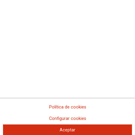
Comisiones Obreras de Madrid
Comisiones Obreras de Melilla
Comisiones Obreras de la Región de Murcia
Comisiones Obreras de Navarra
Comissions Obreres del Paìs Valenciá
Federaciones
Comisiones Obreras del Hábitat
Federación de Enseñanza
Federación de Industria
Federación de Pensionistas
Federación de Sanidad y Sectores Sociosanitarios
Federación de Servicios a la Ciudadanía
Federación de Servicios
Política de cookies
Configurar cookies
Aceptar