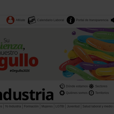
Afiliate
Calendario Laboral
Portal de transparencia
Dónde estamos
Sectores
Quiénes somos
Territorios
es
Yo Industria
Formación
Mujeres
LGTBI
Juventud
Salud laboral y medio