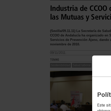
Industria de CCOO c
las Mutuas y Servic
(Sevilla/09.11.11) La Secretaría de Sal
CCOO de Andalucía ha organizado en Sev
Servicios de Prevención Ajeno, dando a
noviembre de 2010.
09/11/2011.
TEMAS
Sostenibilidad
Salud laboral
Polí
Este sit
obtener