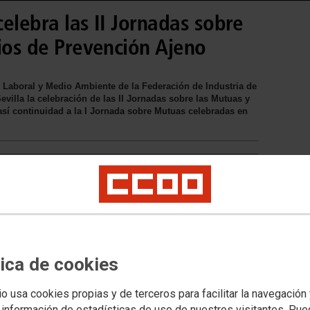
elebra las II Jornadas sobre
ios de Prevención Ajeno
ud Laboral y Medio Ambiente de la Federación de Industria de
illa la celebración de las II Jornadas sobre las Mutuas y
sí continuidad a la I Jornada sobre Mutuas celebradas en
tica de cookies
io usa cookies propias y de terceros para facilitar la navegación
 información de estadísticas de uso de nuestros visitantes. Pu