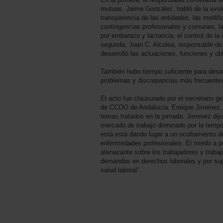
mutuas, Jaime González, habló de la evolu
transparencia de las entidades, las modific
contingencias profesionales y comunes, la
por embarazo y lactancia, el control de la
segunda, Juan C. Alcolea, responsable de 
desarrolló las actuaciones, funciones y o
También hubo tiempo suficiente para desarr
problemas y discrepancias más frecuente
El acto fue clausurado por el secretario ge
de CCOO de Andalucía, Enrique Jiménez, 
temas tratados en la jornada. Jimenez dijo 
mercado de trabajo dominado por la tempo
está esta dando lugar a un ocultamiento de
enfermedades profesionales. El miedo a pe
atenazante sobre los trabajadores y trabaj
demandas en derechos laborales y por sup
salud laboral".