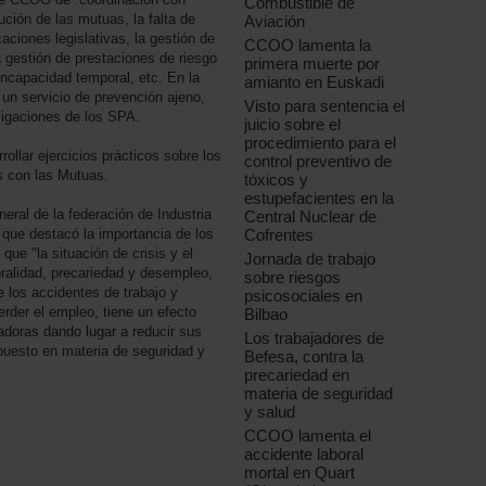
Combustible de
ción de las mutuas, la falta de
Aviación
aciones legislativas, la gestión de
CCOO lamenta la
 gestión de prestaciones de riesgo
primera muerte por
 incapacidad temporal, etc. En la
amianto en Euskadi
un servicio de prevención ajeno,
Visto para sentencia el
bligaciones de los SPA.
juicio sobre el
procedimiento para el
ollar ejercicios prácticos sobre los
control preventivo de
s con las Mutuas.
tóxicos y
estupefacientes en la
neral de la federación de Industria
Central Nuclear de
Cofrentes
que destacó la importancia de los
que "la situación de crisis y el
Jornada de trabajo
ralidad, precariedad y desempleo,
sobre riesgos
 los accidentes de trabajo y
psicosociales en
rder el empleo, tiene un efecto
Bilbao
adoras dando lugar a reducir sus
Los trabajadores de
uesto en materia de seguridad y
Befesa, contra la
precariedad en
materia de seguridad
y salud
CCOO lamenta el
accidente laboral
mortal en Quart