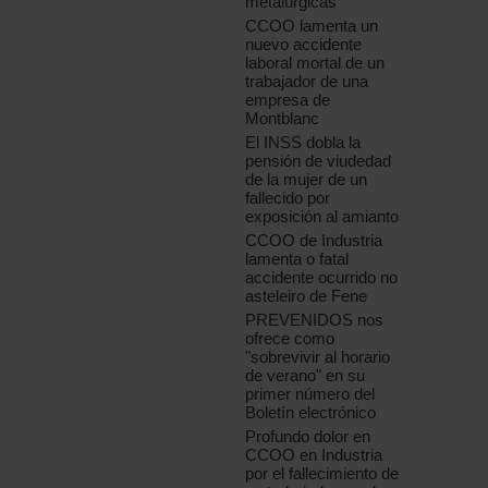
metalúrgicas
CCOO lamenta un
nuevo accidente
laboral mortal de un
trabajador de una
empresa de
Montblanc
El INSS dobla la
pensión de viudedad
de la mujer de un
fallecido por
exposición al amianto
CCOO de Industria
lamenta o fatal
accidente ocurrido no
asteleiro de Fene
PREVENIDOS nos
ofrece como
"sobrevivir al horario
de verano" en su
primer número del
Boletín electrónico
Profundo dolor en
CCOO en Industria
por el fallecimiento de