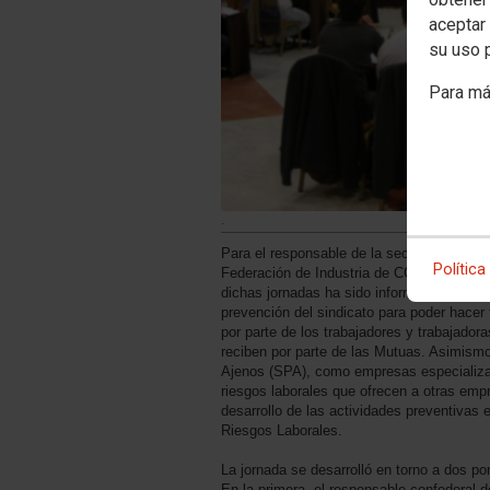
aceptar 
su uso 
Para má
.
Para el responsable de la secretaría de sa
Política
Federación de Industria de CCOO de Andal
dichas jornadas ha sido informar y formar
prevención del sindicato para poder hacer 
por parte de los trabajadores y trabajado
reciben por parte de las Mutuas. Asimismo
Ajenos (SPA), como empresas especializa
riesgos laborales que ofrecen a otras emp
desarrollo de las actividades preventivas 
Riesgos Laborales.
La jornada se desarrolló en torno a dos p
En la primera, el responsable confederal