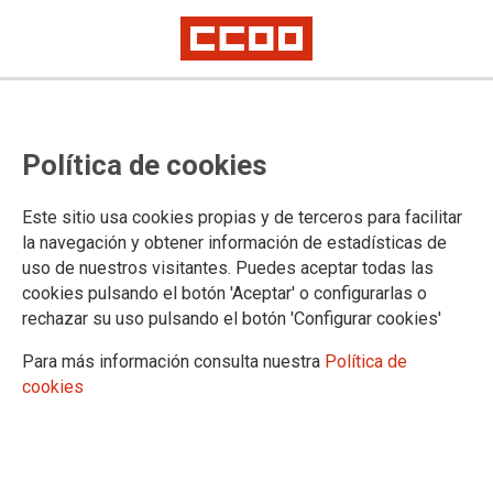
Reconocen una incapacidad
Política de cookies
permanente total a un trabajador
afectado por silicosis y
Este sitio usa cookies propias y de terceros para facilitar
neumoconiosis simple
la navegación y obtener información de estadísticas de
uso de nuestros visitantes. Puedes aceptar todas las
cookies pulsando el botón 'Aceptar' o configurarlas o
CCOO de Industria de Euskadi saluda de forma positiva la
rechazar su uso pulsando el botón 'Configurar cookies'
sentencia y señala la importancia de que el primer grado de
silicosis sea reconocido como incapacitante a aquellos
Para más información consulta nuestra
Política de
trabajadores a los que no sea posible recolocar en un puesto
cookies
de trabajo seguro, ofreciendo una alternativa digna al
despido.
12/05/2015. Bilbao