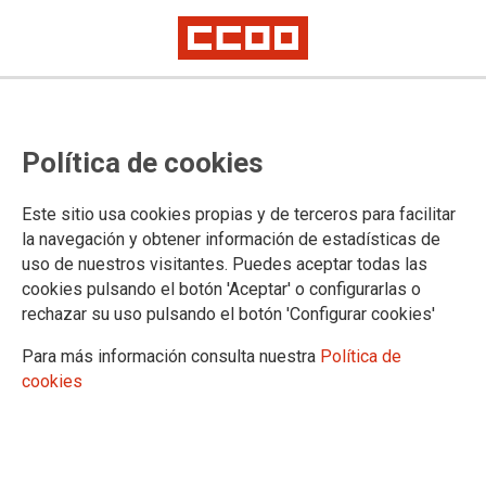
CCOO logra que se estreche la
Política de cookies
vigilancia sobre el amianto en la
antigua General Eléctrica
Este sitio usa cookies propias y de terceros para facilitar
la navegación y obtener información de estadísticas de
uso de nuestros visitantes. Puedes aceptar todas las
A petición del sindicato, Osalan ha solicitado a Bombardier,
cookies pulsando el botón 'Aceptar' o configurarlas o
ABB Galindo y Alstom información sobre trabajadores que
rechazar su uso pulsando el botón 'Configurar cookies'
pudieron estar expuestos entre 1960 y 1990
Para más información consulta nuestra
Política de
04/03/2010.
cookies
TEMAS
Sostenibilidad
Salud laboral
Hace ocho meses, a L.G.S. se le diagnosticaba un mesotelioma
pleural, que le provocaba la muerte el pasado mes de noviembre.