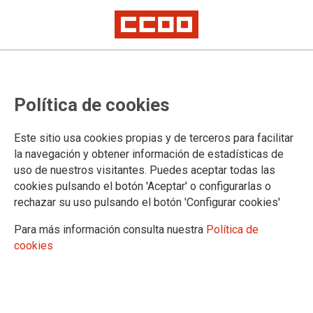
Industria de Madrid de CCOO
Política de cookies
llama sus representantes a aplicar
en las empresas todas las
Este sitio usa cookies propias y de terceros para facilitar
medidas legales de ayuda a las
la navegación y obtener información de estadísticas de
uso de nuestros visitantes. Puedes aceptar todas las
víctimas de violencia de género
cookies pulsando el botón 'Aceptar' o configurarlas o
rechazar su uso pulsando el botón 'Configurar cookies'
(Madrid/25.11.11) La Federación de Industria de Madrid ha
Para más información consulta nuestra
Política de
celebrado hoy, coincidiendo con el Día Internacional para la
cookies
eliminación de la violencia de género, una jornada en la que
se ha puesto el acento en la aplicación en los centros de
trabajo de las medidas que contiene la ley para ayudar a las
víctimas en su entorno laboral, para lo que el papel de los