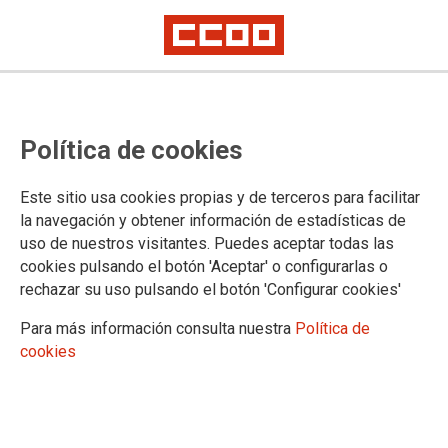
La reforma laboral pone fin a la
Política de cookies
igualdad entre mujeres y hombres
Este sitio usa cookies propias y de terceros para facilitar
(Valladolid/08.03.12) Las Secretarias de Mujer de CCOO y de
la navegación y obtener información de estadísticas de
Igualdad de UGT en Castilla y León, Eva Espeso y Patricia
uso de nuestros visitantes. Puedes aceptar todas las
García respectivamente, han presentado en rueda de prensa
cookies pulsando el botón 'Aceptar' o configurarlas o
el Manifiesto conjunto elaborado con motivo de la
rechazar su uso pulsando el botón 'Configurar cookies'
celebración, el 8 de marzo, del Día Internacional de la Mujer,
y ambas han coincidido en que este año, por primera vez, no
Para más información consulta nuestra
Política de
hay nada que celebrar en esta fecha sino todo lo contrario,
cookies
lamentar, que esta Reforma Laboral arrase los avances
conseguidos con la Ley de Igualdad.
08/03/2012.