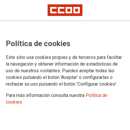
CCOO de Industria obtiene cuatro
Política de cookies
representantes en las elecciones
sindicales de Gestamp
Este sitio usa cookies propias y de terceros para facilitar
la navegación y obtener información de estadísticas de
uso de nuestros visitantes. Puedes aceptar todas las
Era previsible que la candidatura de CCOO en la empresa
cookies pulsando el botón 'Aceptar' o configurarlas o
que la multinacional Gestamp tiene en Almussafes, obtuviera
rechazar su uso pulsando el botón 'Configurar cookies'
un respaldo mas amplio, que en las pasadas elecciones
sindicales.
Para más información consulta nuestra
Política de
cookies
03/03/2016. Valencia
TEMAS
Elecciones sindicales