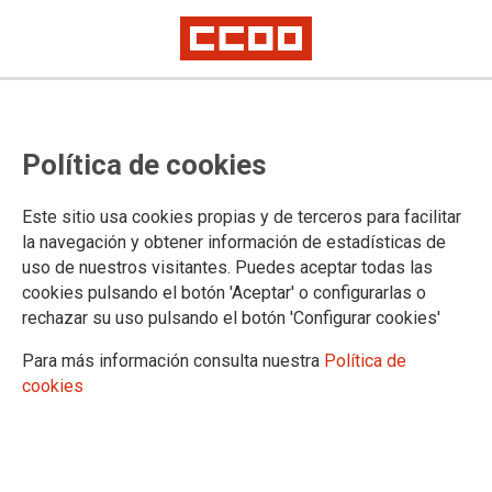
CCOO de Industria convoca a los
Política de cookies
delegados y delegadas del metal
para explicarles las implicaciones
Este sitio usa cookies propias y de terceros para facilitar
del CEM y el estado de las
la navegación y obtener información de estadísticas de
uso de nuestros visitantes. Puedes aceptar todas las
negociaciones de los convenios
cookies pulsando el botón 'Aceptar' o configurarlas o
provinciales
rechazar su uso pulsando el botón 'Configurar cookies'
Para más información consulta nuestra
Política de
cookies
Durante los meses de abril y mayo,CCOO d'Indústria de
Catalunya ha convocado asambleas al conjunto del territorio
para explicar a los delegados de los sectores metalúrgicos
las implicaciones del Convenio estatal del metal (CEM), que
este 14 de abril han firmado CCOO, UGT y CONFEMETAL, y