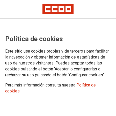
CCOO y UGT preparan una huelga
Política de cookies
general en el sector del metal de
Barcelona
Este sitio usa cookies propias y de terceros para facilitar
la navegación y obtener información de estadísticas de
uso de nuestros visitantes. Puedes aceptar todas las
Las direcciones de la Federació d'Indústria de CCOO de
cookies pulsando el botón 'Aceptar' o configurarlas o
Catalunya y de MCA-UGT han acordado convocar una
rechazar su uso pulsando el botón 'Configurar cookies'
primera jornada de huelga en el sector del metal de la
provincia de Barcelona para el próximo 29 de enero, en el
Para más información consulta nuestra
Política de
marco del calendario de movilizaciones aprobado el pasado
cookies
mes de noviembre, ante la actitud oportunista y de bloqueo
de la patronal UPM, que sigue dando por rotas las
negociaciones de forma unilateral y mantiene su propuesta
de congelación salarial para los próximos años.