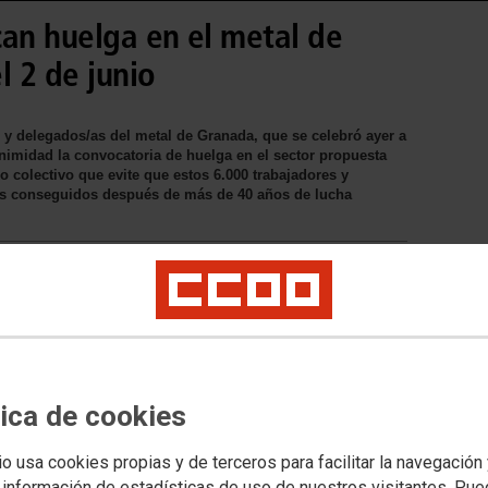
n huelga en el metal de
l 2 de junio
 y delegados/as del metal de Granada, que se celebró ayer a
animidad la convocatoria de huelga en el sector propuesta
colectivo que evite que estos 6.000 trabajadores y
os conseguidos después de más de 40 años de lucha
tica de cookies
io usa cookies propias y de terceros para facilitar la navegación
 información de estadísticas de uso de nuestros visitantes. Pu