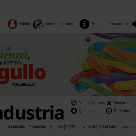
Afiliate
Calendario Laboral
Portal de transparencia
Dónde estamos
Sectores
Quiénes somos
Territorios
es
Yo Industria
Formación
Mujeres
LGTBI
Juventud
Salud laboral y medio