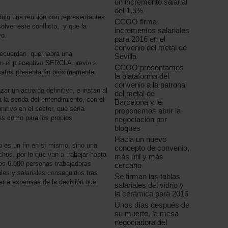
un incremento salarial
del 1,5%
ujo una reunión con representantes
CCOO firma
solver este conflicto, y que la
incrementos salariales
yo.
para 2016 en el
convenio del metal de
 recuerdan que habrá una
Sevilla
n el preceptivo SERCLA previo a
CCOO presentamos
catos presentarán próximamente.
la plataforma del
convenio a la patronal
ar un acuerdo definitivo, e instan al
del metal de
 la senda del entendimiento, con el
Barcelona y le
nitivo en el sector, que sería
proponemos abrir la
res como para los propios
negociación por
bloques
Hacia un nuevo
 es un fin en sí mismo, sino una
concepto de convenio,
hos, por lo que van a trabajar hasta
más útil y más
os 6.000 personas trabajadoras
cercano
les y salariales conseguidos tras
Se firman las tablas
ar a expensas de la decisión que
salariales del vidrio y
la cerámica para 2016
Unos días después de
su muerte, la mesa
negociadora del