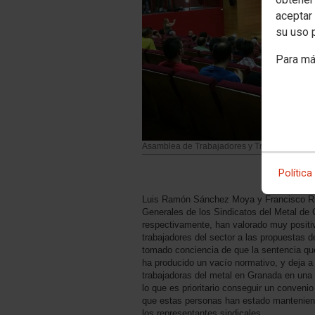
aceptar 
su uso 
Para má
Asamblea de Trabajadores y Trabajadoras 
Política
Luis Ramón Sánchez Moya y Francisco Ru
Generales de los Sindicatos del Metal d
respectivamente, han valorado muy positiv
trabajadores del sector a las propuestas 
tomado conciencia de que la sentencia qu
ha producido un vacío normativo, y deja a
trabajadoras del metal en Granada en una s
lo que es prioritario conseguir un convenio
que estas personas han estado manteniend
los representantes sindicales.