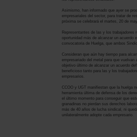
Asimismo, han informado que ayer se prod
empresariales del sector, para tratar de re
próxima se celebrará el martes, 20 de ma
Representantes de las y los trabajadores
oportunidad más de alcanzar un acuerdo e
convocatoria de Huelga, que ambos Sindi
Consideran que aún hay tiempo para alcanz
empresariado del metal para que vuelvan a
objetivo último de alcanzar un acuerdo defi
beneficioso tanto para las y los trabajado
empresarios.
CCOO y UGT manifiestan que la huelga no
herramienta última de defensa de los derec
el último momento para conseguir que est
granadinas no pierdan sus derechos labora
más de 40 años de lucha sindical, ni qued
unilateralmente adopte cada empresario.