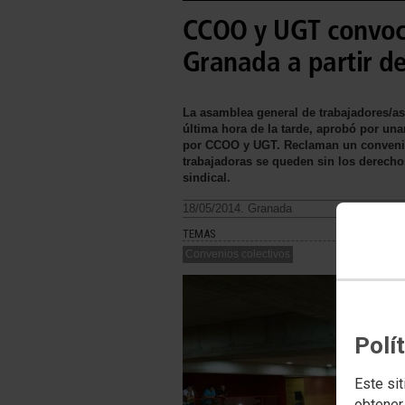
CCOO y UGT convoca
Granada a partir de
La asamblea general de trabajadores/as
última hora de la tarde, aprobó por un
por CCOO y UGT. Reclaman un convenio 
trabajadoras se queden sin los derech
sindical.
18/05/2014. Granada
TEMAS
Convenios colectivos
Polí
Este sit
obtener