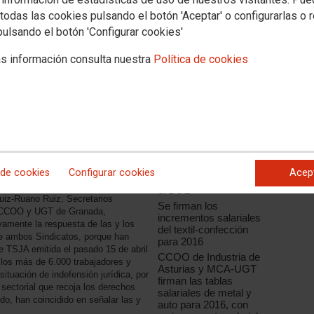
todas las cookies pulsando el botón 'Aceptar' o configurarlas o 
pulsando el botón 'Configurar cookies'
s información consulta nuestra
Política de cookies
Noticias relacionadas
CCOO y UGT
presentan a la patronal
la plataforma sindical
conjunta del convenio
del metal de Girona
en Granada
El Convenio de
Perfumería y Afines
 de cookies
Configurar cookies
Acep
2015-2016 ya está en
el BOE
iz-Ruano Ruiz, Secretarios
Se firman los
e CCOO y UGT de Granada,
incrementos salariales
amente la respuesta de las y los
del textil-confección
de ambos Sindicatos, porque han
para 2016
e TSJA emitida el pasado 15 de abril
CCOO de Industria de
 los más de 6.000 trabajadores y
Asturias y MCA-UGT
ituación de indefensión jurídica, por
firman las tablas
 sectorial que recoja los derechos
salariales de metal y
o, han coincidido en señalar las y
auto para 2016, con