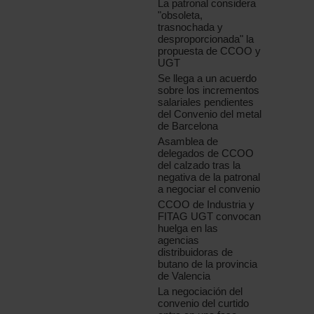
La patronal considera
"obsoleta,
trasnochada y
desproporcionada" la
propuesta de CCOO y
UGT
Se llega a un acuerdo
sobre los incrementos
salariales pendientes
del Convenio del metal
de Barcelona
Asamblea de
delegados de CCOO
del calzado tras la
negativa de la patronal
a negociar el convenio
CCOO de Industria y
FITAG UGT convocan
huelga en las
agencias
distribuidoras de
butano de la provincia
de Valencia
La negociación del
convenio del curtido