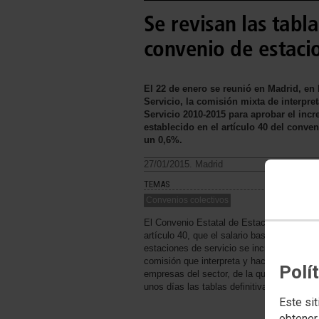
Se revisan las tabl
convenio de estacio
El 22 de enero se reunió en Madrid, en
Servicio, la comisión mixta de interpr
Servicio 2010-2015 para aprobar el incr
establecido en el artículo 40 del conve
un 0,6%.
27/01/2015. Madrid
TEMAS
Convenios colectivos
El Convenio Estatal de Estaciones de Ser
artículo 40, que el salario base de los tra
estaciones de servicio se incrementaría e
comisión que interpreta y hace un seguimi
Polí
empresas del sector, de la que forma par
unos días las tablas definitivas para este e
Este sit
obtener