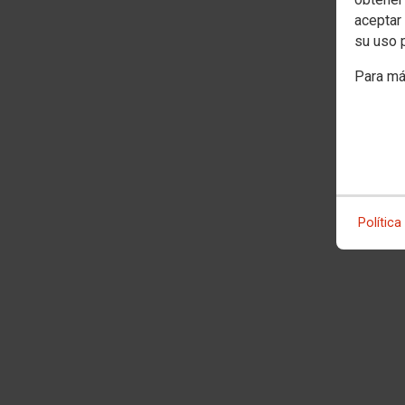
aceptar 
su uso 
Para má
Política