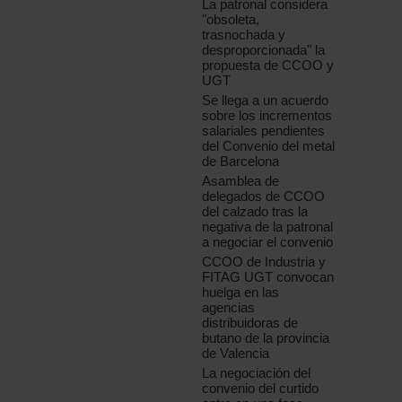
La patronal considera
"obsoleta,
trasnochada y
desproporcionada" la
propuesta de CCOO y
UGT
Se llega a un acuerdo
sobre los incrementos
salariales pendientes
del Convenio del metal
de Barcelona
Asamblea de
delegados de CCOO
del calzado tras la
negativa de la patronal
a negociar el convenio
CCOO de Industria y
FITAG UGT convocan
huelga en las
agencias
distribuidoras de
butano de la provincia
de Valencia
La negociación del
convenio del curtido