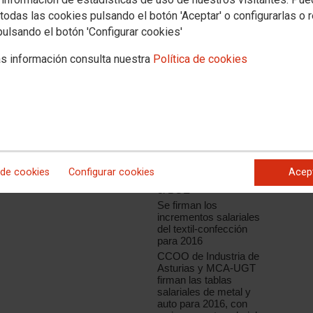
todas las cookies pulsando el botón 'Aceptar' o configurarlas o 
pulsando el botón 'Configurar cookies'
s información consulta nuestra
Política de cookies
Noticias relacionadas
CCOO y UGT
presentan a la patronal
la plataforma sindical
conjunta del convenio
del metal de Girona
El Convenio de
Perfumería y Afines
 de cookies
Configurar cookies
Acep
2015-2016 ya está en
el BOE
Se firman los
incrementos salariales
del textil-confección
para 2016
CCOO de Industria de
Asturias y MCA-UGT
firman las tablas
salariales de metal y
auto para 2016, con