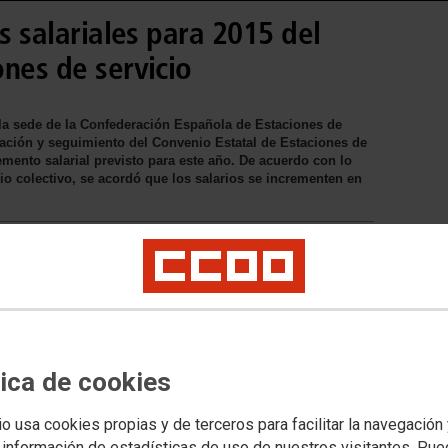
as salariales para 2015 del
nes de servicio
 la sede de la Confederación Española de Estaciones de
etación y seguimiento del Convenio Estatal de Estaciones de
emento salarial previsto para este año. De acuerdo con lo
nio colectivo, se acordó que los salarios se incrementen en
vicio 2010-2015 establece, en su
bajadores y trabajadoras de las
n un 0,6% en el año 2015. La
ento del convenio colectivo de las
tica de cookies
te CCOO de Industria, aprobó hace
jercicio.
io usa cookies propias y de terceros para facilitar la navegación
 información de estadísticas de uso de nuestros visitantes. Pu