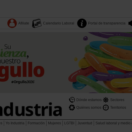
Afiliate
Calendario Laboral
Portal de transparencia
Dónde estamos
Sectores
Quiénes somos
Territorios
es
Yo Industria
Formación
Mujeres
LGTBI
Juventud
Salud laboral y medio