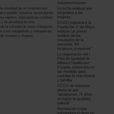
Industria Asturias
La lucha sindical que
e identidad de un sindicato que
empodera a las
ático posible. Estamos desarrollando
mujeres
 ese objetivo, reforzando las medidas
 y de pluralidad de esta
CCOO Industria y la
de la voluntad de seguir trabajando
Fundación 1º de Mayo
realizan un primer
es a los trabajadores y trabajadoras
análisis de los
 de hombres y mujeres.
resultados de la
encuesta "Mi
empresa, a examen"
La negociación del I
Plan de Igualdad de
Alliance Healthcare
España, estancado en
las medidas para
conciliar la vida laboral
y familiar
CCOO de Industria
alerta de que
"tardaremos 75 años
en lograr la igualdad
salarial"
Reconocen a una
trabajadora el derecho