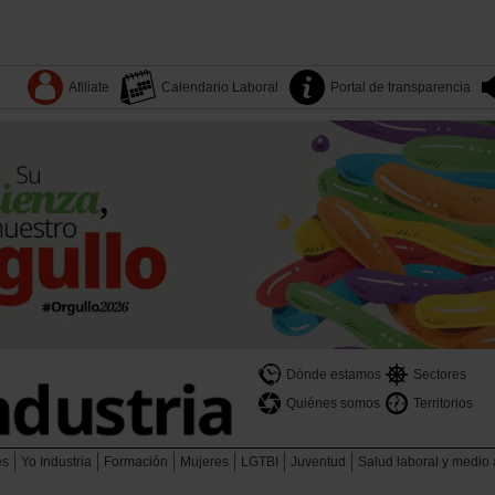
Afiliate
Calendario Laboral
Portal de transparencia
Dónde estamos
Sectores
Quiénes somos
Territorios
es
Yo Industria
Formación
Mujeres
LGTBI
Juventud
Salud laboral y medio