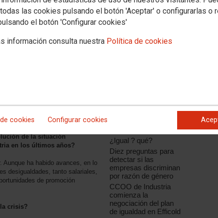
todas las cookies pulsando el botón 'Aceptar' o configurarlas o 
pulsando el botón 'Configurar cookies'
s información consulta nuestra
Política de cookies
Noticias relacionadas
CCOO de Industria
participa en una nueva
reunión del grupo de
e Industria
trabajo de igualdad de
oportunidades de
IndustriAll, que diseña
 de cookies
Configurar cookies
Acep
su estrategia para
ión que engloba sectores tan
2016
ución de la situación
¿Igual ? qué?
stria en los últimos años?
Diez preguntas para
detectar si las
 Aunque ha habido avances, en lo
empresas discriminan
s desigualdades, tanto salariales,
por razón de género
oportunidades de promoción
CCOO de Industria
comienza la
negociación del plan
la crisis?
de igualdad en Efficold