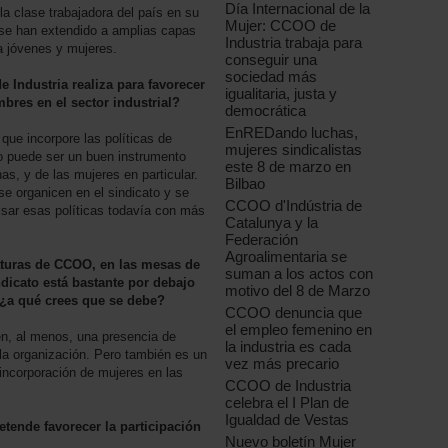
Día Internacional de la
a clase trabajadora del país en su
Mujer: CCOO de
 se han extendido a amplias capas
Industria trabaja para
 a jóvenes y mujeres.
conseguir una
sociedad más
 Industria realiza para favorecer
igualitaria, justa y
mbres en el sector industrial?
democrática
EnREDando luchas,
 que incorpore las políticas de
mujeres sindicalistas
to puede ser un buen instrumento
este 8 de marzo en
as, y de las mujeres en particular.
Bilbao
se organicen en el sindicato y se
CCOO d'Indústria de
lsar esas políticas todavía con más
Catalunya y la
Federación
Agroalimentaria se
aturas de CCOO, en las mesas de
suman a los actos con
ndicato está bastante por debajo
motivo del 8 de Marzo
 ¿a qué crees que se debe?
CCOO denuncia que
el empleo femenino en
ten, al menos, una presencia de
la industria es cada
 la organización. Pero también es un
vez más precario
ncorporación de mujeres en las
CCOO de Industria
celebra el I Plan de
Igualdad de Vestas
tende favorecer la participación
Nuevo boletín Mujer