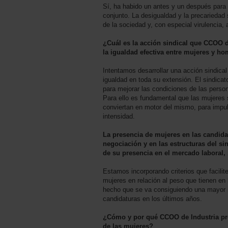
Sí, ha habido un antes y un después para l
conjunto. La desigualdad y la precariedad
de la sociedad y, con especial virulencia,
¿Cuál es la acción sindical que CCOO de
la igualdad efectiva entre mujeres y ho
Intentamos desarrollar una acción sindical
igualdad en toda su extensión. El sindica
para mejorar las condiciones de las person
Para ello es fundamental que las mujeres 
conviertan en motor del mismo, para impu
intensidad.
La presencia de mujeres en las candid
negociación y en las estructuras del si
de su presencia en el mercado laboral,
Estamos incorporando criterios que facili
mujeres en relación al peso que tienen en
hecho que se va consiguiendo una mayor i
candidaturas en los últimos años.
¿Cómo y por qué CCOO de Industria pre
de las mujeres?