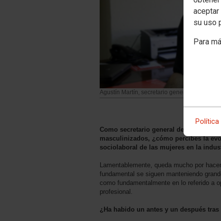
aceptar 
su uso 
Para má
Agustín Martín, secretario general de CCOO d
Política
Como secretario general de una federac
masculinizados, ¿cómo percibes la evol
sociolaboral de las mujeres en la indu
Lamentablemente, queda mucho por hacer.
fundamental se siguen manteniendo grande
como fundamentalmente en lo referido a 
profesional.
¿Ha habido un antes y un después tras 