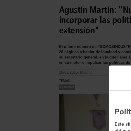
Agustín Martín: "Nu
incorporar las polí
extensión"
El último número de #SOMOSINDUSTRIA,
26 páginas a hablar de igualdad y concil
su secretario general, en la que llama a
en su motor e impulsar las políticas d
10/03/2015. Madrid
TEMAS
Igualdad
Polí
Este sit
obtener