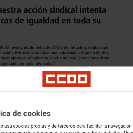
estra acción sindical intenta
ticas de igualdad en toda su
 la revista multimedia de CCOO de Industria, dedica sus
iación. Entre ellas incluye una entrevista a Agustín Martín,
 las mujeres a organizarse en el sindicato "para convertirse
e igualdad con más intensidad"
tica de cookies
io usa cookies propias y de terceros para facilitar la navegación
 información de estadísticas de uso de nuestros visitantes. Pu