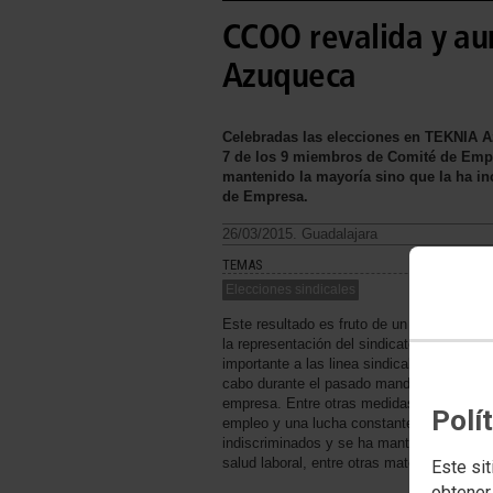
CCOO revalida y au
Azuqueca
Celebradas las elecciones en TEKNIA A
7 de los 9 miembros de Comité de Emp
mantenido la mayoría sino que la ha in
de Empresa.
26/03/2015. Guadalajara
TEMAS
Elecciones sindicales
Este resultado es fruto de un sindicalismo
la representación del sindicato en la em
importante a las linea sindical y a las su
cabo durante el pasado mandato por parte
empresa. Entre otras medidas, se ha lleva
Polí
empleo y una lucha constante contra los d
indiscriminados y se ha mantenido tambié
salud laboral, entre otras materias.
Este sit
obtener