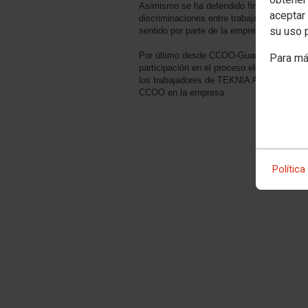
Asimismo se ha defendido firmemente unas
aceptar 
discriminaciones entre trabajadoras y trab
su uso 
sentido por parte de la empresa.
Por último desde CCOO-Guadalajara quere
Para má
participación en el proceso electoral como 
los trabajadores de TEKNIA Azuqueca de H
CCOO en la empresa
Política