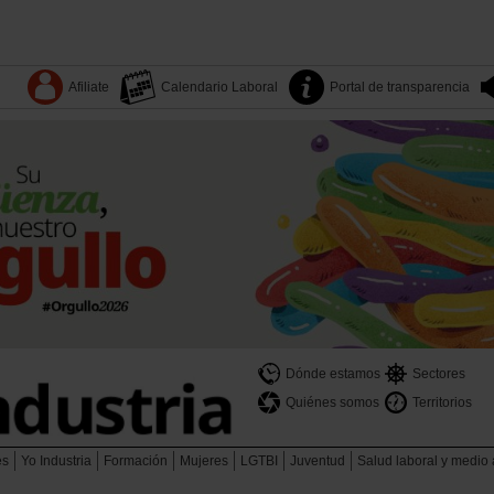
Afiliate
Calendario Laboral
Portal de transparencia
Dónde estamos
Sectores
Quiénes somos
Territorios
es
Yo Industria
Formación
Mujeres
LGTBI
Juventud
Salud laboral y medio