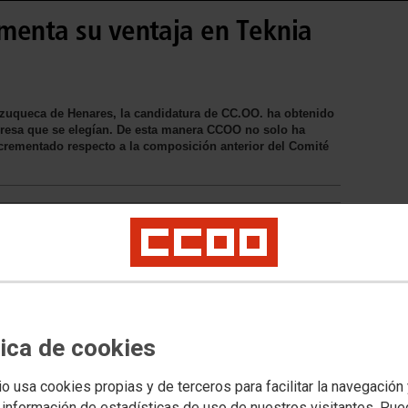
menta su ventaja en Teknia
zuqueca de Henares, la candidatura de CC.OO. ha obtenido
resa que se elegían. De esta manera CCOO no solo ha
crementado respecto a la composición anterior del Comité
 cercano, útil y firme que han llevado
presa. Supone además un respaldo
cesivas acciones que se han llevado a
 de la representación de CCOO en la
do a cabo una defensa clara del
tica de cookies
espidos injustificados o
n una defensa clara en materia de
io usa cookies propias y de terceros para facilitar la navegación
 información de estadísticas de uso de nuestros visitantes. Pu