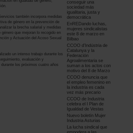
rmación en igualdad de género,
conseguir una
ión.
sociedad más
igualitaria, justa y
 Servicios también incorpora medidas
democrática
ctiva de género en la prevención de
EnREDando luchas,
nalizar la brecha salarial y medidas
mujeres sindicalistas
e género que mejoran lo recogido en
este 8 de marzo en
vención y Actuación del Acoso Sexual
Bilbao
CCOO d'Indústria de
Catalunya y la
lizado un intenso trabajo durante los
Federación
 seguimiento, evaluación y
Agroalimentaria se
 durante los próximos cuatro años
suman a los actos con
motivo del 8 de Marzo
CCOO denuncia que
el empleo femenino en
la industria es cada
vez más precario
CCOO de Industria
celebra el I Plan de
Igualdad de Vestas
Nuevo boletín Mujer
Industria Asturias
La lucha sindical que
empodera a las