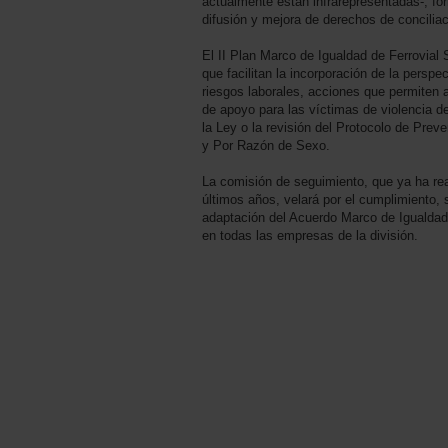
actualmente están infrarepresentadas-, fo
difusión y mejora de derechos de conciliac
El II Plan Marco de Igualdad de Ferrovial
que facilitan la incorporación de la perspe
riesgos laborales, acciones que permiten a
de apoyo para las víctimas de violencia d
la Ley o la revisión del Protocolo de Pre
y Por Razón de Sexo.
La comisión de seguimiento, que ya ha rea
últimos años, velará por el cumplimiento,
adaptación del Acuerdo Marco de Igualdad
en todas las empresas de la división.