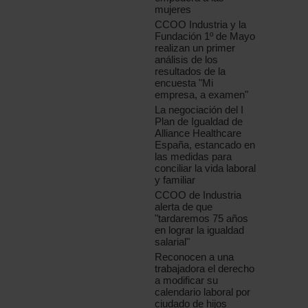
mujeres
CCOO Industria y la
Fundación 1º de Mayo
realizan un primer
análisis de los
resultados de la
encuesta "Mi
empresa, a examen"
La negociación del I
Plan de Igualdad de
Alliance Healthcare
España, estancado en
las medidas para
conciliar la vida laboral
y familiar
CCOO de Industria
alerta de que
"tardaremos 75 años
en lograr la igualdad
salarial"
Reconocen a una
trabajadora el derecho
a modificar su
calendario laboral por
ciudado de hijos