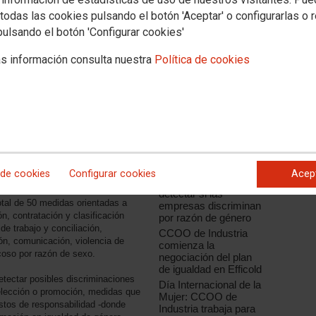
todas las cookies pulsando el botón 'Aceptar' o configurarlas o 
pulsando el botón 'Configurar cookies'
Noticias relacionadas
s información consulta nuestra
Política de cookies
CCOO de Industria
participa en una nueva
reunión del grupo de
trabajo de igualdad de
errar el diagnóstico sobre la
oportunidades de
IndustriAll, que diseña
al Servicios, CCOO de Industria,
su estrategia para
T, FES UGT y FSP UGT llegaron a
2016
te de nuevo en un marco favorable
dad de oportunidades, la no
¿Igual ? qué?
 de cookies
Configurar cookies
Acep
.
Diez preguntas para
detectar si las
otal de 50 medidas orientadas a
empresas discriminan
ón, contratación y clasificación
por razón de género
de trabajo y conciliación,
CCOO de Industria
ión, comunicación, violencia de
comienza la
coso por razón de sexo.
negociación del plan
de igualdad en Efficold
etectar posibles discriminaciones
Día Internacional de la
elección o promoción, medidas que
Mujer: CCOO de
stos de responsabilidad -donde
Industria trabaja para