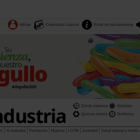
Afiliate
Calendario Laboral
Portal de transparencia
Dónde estamos
Sectores
Quiénes somos
Territorios
es
Yo Industria
Formación
Mujeres
LGTBI
Juventud
Salud laboral y medio