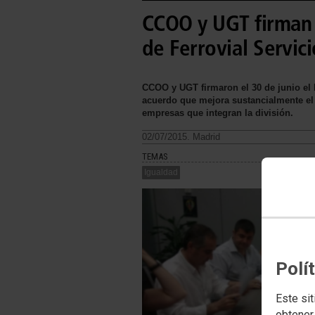
CCOO y UGT firman 
de Ferrovial Servici
CCOO y UGT firmaron el 30 de junio el I
acuerdo que mejora sustancialmente el 
empresas que integran la división.
02/07/2015. Madrid
TEMAS
Igualdad
Polí
Este sit
obtener