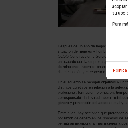
aceptar 
su uso 
Para má
Después de un año de negociación, y tras c
situación de mujeres y hombres en Ferrovi
CCOO Construcción y Servicios, MCA UG
un acuerdo con la empresa que se convier
de relaciones laborales basado en la igual
Política
discriminación y el respeto a la diversidad
En el acuerdo se recogen objetivos y un t
distintos coletivos en relación a la selecci
profesional, formación, promoción, tiempo 
corresponsabilidad, salud laboral, retribuc
género y prevención del acoso sexual y a
Entre ellas, hay acciones que pretenden d
por razón de género en los procesos de s
permitirán incorporar a más mujeres a pue