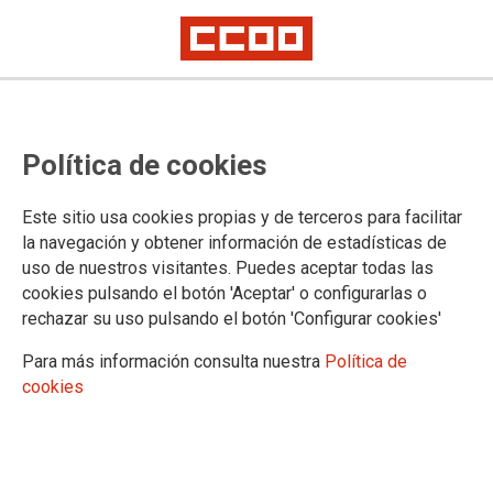
CCOO, la mayor fuerza sindical del
Política de cookies
sector agroalimentario en la
provincia de Salamanca.
Este sitio usa cookies propias y de terceros para facilitar
la navegación y obtener información de estadísticas de
La Federación Agroalimentaria, con 120 delegados y delegadas elegidos,
uso de nuestros visitantes. Puedes aceptar todas las
ha obtenido el 83% del total del sector.
cookies pulsando el botón 'Aceptar' o configurarlas o
rechazar su uso pulsando el botón 'Configurar cookies'
14/03/2016.
TEMAS
Para más información consulta nuestra
Política de
Elecciones sindicales
cookies