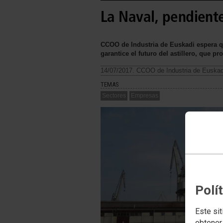
La Naval, pendiente
CCOO de Industria de Euskadi espera qu
garantice el futuro del astillero, que p
14/07/2017. CCOO de Industria de Euskad
TEMAS
Sectores
Empresas
Polí
Este sit
obtener