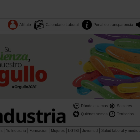
Afiliate
Calendario Laboral
Portal de transparencia
Dónde estamos
Sectores
Quiénes somos
Territorios
es
Yo Industria
Formación
Mujeres
LGTBI
Juventud
Salud laboral y medio