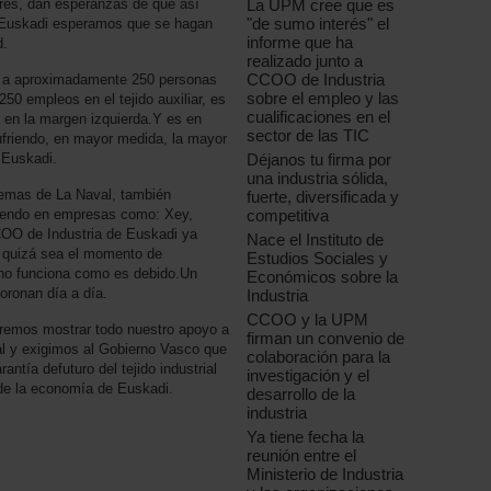
La UPM cree que es
sores, dan esperanzas de que así
"de sumo interés" el
 Euskadi esperamos que se hagan
informe que ha
d.
realizado junto a
CCOO de Industria
eo a aproximadamente 250 personas
sobre el empleo y las
50 empleos en el tejido auxiliar, es
cualificaciones en el
a en la margen izquierda.Y es en
sector de las TIC
ufriendo, en mayor medida, la mayor
Déjanos tu firma por
n Euskadi.
una industria sólida,
blemas de La Naval, también
fuerte, diversificada y
competitiva
iendo en empresas como: Xey,
CCOO de Industria de Euskadi ya
Nace el Instituto de
 quizá sea el momento de
Estudios Sociales y
 no funciona como es debido.Un
Económicos sobre la
moronan día a día.
Industria
CCOO y la UPM
remos mostrar todo nuestro apoyo a
firman un convenio de
 y exigimos al Gobierno Vasco que
colaboración para la
antía defuturo del tejido industrial
investigación y el
 de la economía de Euskadi.
desarrollo de la
industria
Ya tiene fecha la
reunión entre el
Ministerio de Industria