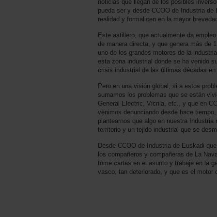
noticias que llegan de los posibles inver
pueda ser y desde CCOO de Industria de
realidad y formalicen en la mayor breveda
Este astillero, que actualmente da empl
de manera directa, y que genera más de 12
uno de los grandes motores de la industri
esta zona industrial donde se ha venido s
crisis industrial de las últimas décadas e
Pero en una visión global, si a estos pro
sumamos los problemas que se están viv
General Electric, Vicrila, etc., y que en 
venimos denunciando desde hace tiempo,
plantearnos que algo en nuestra Industria
territorio y un tejido industrial que se des
Desde CCOO de Industria de Euskadi que
los compañeros y compañeras de La Naval
tome cartas en el asunto y trabaje en la gar
vasco, tan deteriorado, y que es el motor