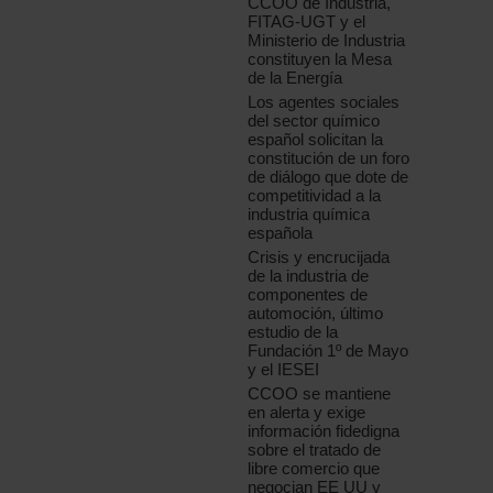
CCOO de Industria,
FITAG-UGT y el
Ministerio de Industria
constituyen la Mesa
de la Energía
Los agentes sociales
del sector químico
español solicitan la
constitución de un foro
de diálogo que dote de
competitividad a la
industria química
española
Crisis y encrucijada
de la industria de
componentes de
automoción, último
estudio de la
Fundación 1º de Mayo
y el IESEI
CCOO se mantiene
en alerta y exige
información fidedigna
sobre el tratado de
libre comercio que
negocian EE UU y