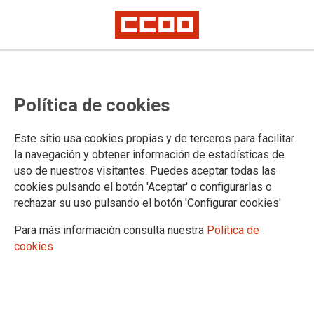
Agustín Martín: "Pongamos al
Política de cookies
sindicato en modo huelga
general"
Este sitio usa cookies propias y de terceros para facilitar
la navegación y obtener información de estadísticas de
uso de nuestros visitantes. Puedes aceptar todas las
"Hay que empezarse a creer que vamos a acabar en modo
cookies pulsando el botón 'Aceptar' o configurarlas o
huelga general si el Gobierno y la patronal no cambian de
rechazar su uso pulsando el botón 'Configurar cookies'
actitud". Esta frase, pronunciada por el secretario general de
CCOO de Industria durante el consejo que se celebró hace
Para más información consulta nuestra
Política de
unos días, resume cómo se ven las cosas en la federación
cookies
estatal. Agustín Martín propuso que el 1º de Mayo fuera "un
hito" y que el día 22 todo el mundo salga a la calle en
defensa de la negociación colectiva. La movilización
creciente que podría desembocar en una huelga general
tendrá su momento cumbre en un acto multitudinario que se