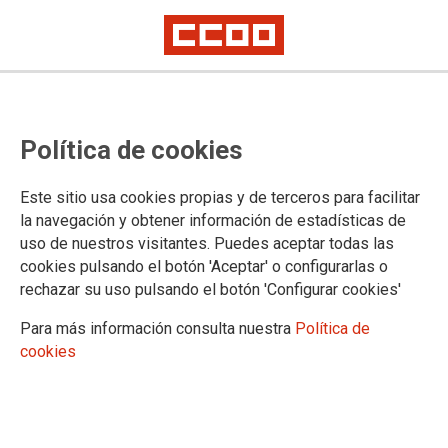
CCOO de Industria presenta el
Política de cookies
proyecto ITEMS en el sector textil
Este sitio usa cookies propias y de terceros para facilitar
Este año se abordarán en el sector temas tan importantes
la navegación y obtener información de estadísticas de
como es el reciclaje, los vertidos y otras materias
uso de nuestros visitantes. Puedes aceptar todas las
relacionadas con el medioambiente
cookies pulsando el botón 'Aceptar' o configurarlas o
rechazar su uso pulsando el botón 'Configurar cookies'
05/03/2020. CCOO de Industria
TEMAS
Para más información consulta nuestra
Política de
Sectores
Empresas
cookies