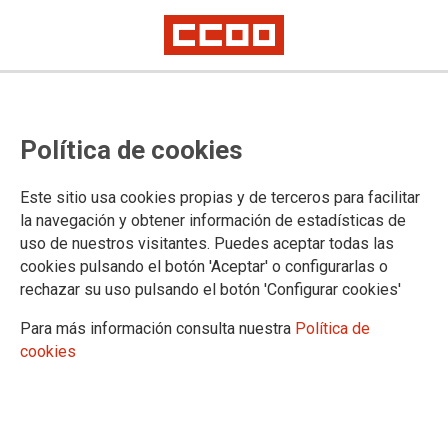
Exigimos futuro y transparencia en
Política de cookies
Ford
Este sitio usa cookies propias y de terceros para facilitar
Lo cierto y verdad es que Ford arrastra problemas productivos
la navegación y obtener información de estadísticas de
anteriores a los efectos provocados por el COVID y padece
uso de nuestros visitantes. Puedes aceptar todas las
una crisis de producto y un problema de mentalidad y
cookies pulsando el botón 'Aceptar' o configurarlas o
beneficio en Europa. La factoría del óvalo llega tarde a la
rechazar su uso pulsando el botón 'Configurar cookies'
carrera por la electrificación de vehículos, como ya llegó tarde
a la de los SUV . En la actualidad solo cuenta con un
Para más información consulta nuestra
Política de
vehículo 100% eléctrico, el Mustang Mach-e cuyo precio de
cookies
salida está por encima de los 48.000€ y no se produce en
nuestro país.
13/11/2020.