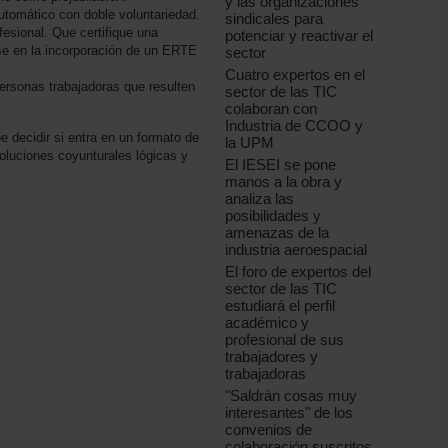
y las organizaciones
utomático con doble voluntariedad.
sindicales para
fesional. Que certifique una
potenciar y reactivar el
se en la incorporación de un ERTE
sector
Cuatro expertos en el
personas trabajadoras que resulten
sector de las TIC
colaboran con
Industria de CCOO y
 decidir si entra en un formato de
la UPM
soluciones coyunturales lógicas y
El IESEI se pone
manos a la obra y
analiza las
posibilidades y
amenazas de la
industria aeroespacial
El foro de expertos del
sector de las TIC
estudiará el perfil
académico y
profesional de sus
trabajadores y
trabajadoras
"Saldrán cosas muy
interesantes" de los
convenios de
colaboración suscritos