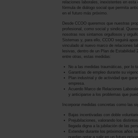
relaciones laborales, inexistentes en esta
fórmula de diálogo social que permita ant
en el futuro más próximo.
Desde CCOO queremos que nuestras propu
profesional, como social y sindical. Que
nosotras nos sintamos orgullosos y orgull
Sistemas y, para ello, CCOO seguirá apost
vinculado al nuevo marco de relaciones la
lesivas, dentro de un Plan de Estabilidad
entre otras, estas medidas:
No a las medidas traumáticas, por lo t
Garantías de empleo durante su vigenc
Plan industrial y de actividad que garant
empresa.
Acuerdo Marco de Relaciones Laborales
y anticiparse a los problemas que pued
Incorporar medidas concretas como las si
Bajas incentivadas con doble voluntari
Prejubilaciones, valorando los distint
llegada digna a la jubilación de las per
Extender durante los próximos años l
puedan optar a salir en un futuro próxi