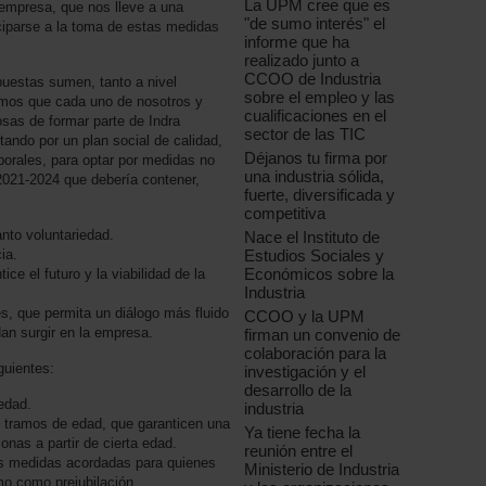
La UPM cree que es
 empresa, que nos lleve a una
"de sumo interés" el
iciparse a la toma de estas medidas
informe que ha
realizado junto a
CCOO de Industria
estas sumen, tanto a nivel
sobre el empleo y las
remos que cada uno de nosotros y
cualificaciones en el
osas de formar parte de Indra
sector de las TIC
ando por un plan social de calidad,
Déjanos tu firma por
borales, para optar por medidas no
una industria sólida,
 2021-2024 que debería contener,
fuerte, diversificada y
competitiva
anto voluntariedad.
Nace el Instituto de
Estudios Sociales y
ia.
Económicos sobre la
ice el futuro y la viabilidad de la
Industria
, que permita un diálogo más fluido
CCOO y la UPM
an surgir en la empresa.
firman un convenio de
colaboración para la
guientes:
investigación y el
desarrollo de la
edad.
industria
os tramos de edad, que garanticen una
Ya tiene fecha la
sonas a partir de cierta edad.
reunión entre el
as medidas acordadas para quienes
Ministerio de Industria
mo como prejubilación.