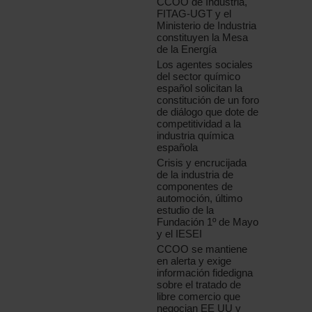
CCOO de Industria,
FITAG-UGT y el
Ministerio de Industria
constituyen la Mesa
de la Energía
Los agentes sociales
del sector químico
español solicitan la
constitución de un foro
de diálogo que dote de
competitividad a la
industria química
española
Crisis y encrucijada
de la industria de
componentes de
automoción, último
estudio de la
Fundación 1º de Mayo
y el IESEI
CCOO se mantiene
en alerta y exige
información fidedigna
sobre el tratado de
libre comercio que
negocian EE UU y