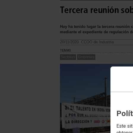
Tercera reunión sob
Hoy ha tenido lugar la tercera reunión
mediante el expediente de regulación 
20/11/2020. CCOO de Industria
TEMAS
Sectores
Empresas
Polí
Este sit
obtener