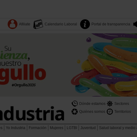
Afiliate
Calendario Laboral
Portal de transparencia
Dónde estamos
Sectores
Quiénes somos
Territorios
es
Yo Industria
Formación
Mujeres
LGTBI
Juventud
Salud laboral y medio