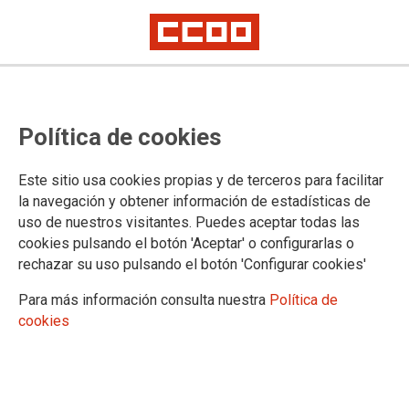
Sin avances en la negociación del
Política de cookies
Convenio Colectivo de Aguas y
bebidas envasadas
Este sitio usa cookies propias y de terceros para facilitar
la navegación y obtener información de estadísticas de
uso de nuestros visitantes. Puedes aceptar todas las
Este martes se ha celebrado una nueva reunión de la mesa
cookies pulsando el botón 'Aceptar' o configurarlas o
negociadora del Convenio Colectivo de Aguas y bebidas
rechazar su uso pulsando el botón 'Configurar cookies'
envasadas.
Para más información consulta nuestra
Política de
26/10/2021.
cookies
TEMAS
Convenios colectivos