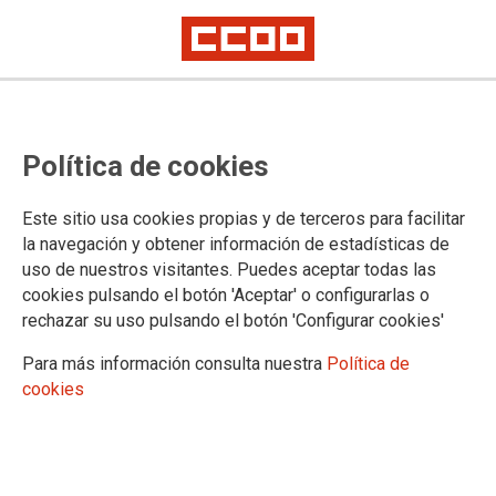
La patronal desaprovecha la
Política de cookies
oportunidad para evitar la huelga
en el sector de conservas de
Este sitio usa cookies propias y de terceros para facilitar
pescado
la navegación y obtener información de estadísticas de
uso de nuestros visitantes. Puedes aceptar todas las
cookies pulsando el botón 'Aceptar' o configurarlas o
Durante la mañana de este jueves 13 de enero de 2022, ha
rechazar su uso pulsando el botón 'Configurar cookies'
tenido lugar la reunión de mediación en el SIMA previo a la
huelga convocada por CCOO, UGT y CIG en el sector de
Para más información consulta nuestra
Política de
conservas de pescado. La Patronal, ha desaprovechado la
cookies
última ocasión para evitar el inicio de la huelga que arrancará
el día 21 de enero y continuará los días 3 y 4 de febrero. La
posición de la Patronal ha sido negar la realidad y decir NO a
las justas reivindicaciones de las personas trabajadoras.