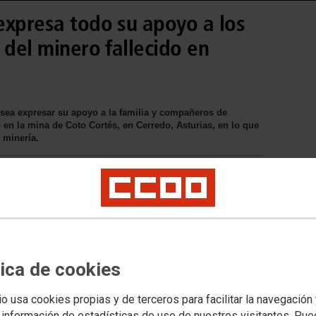
expresa todo su apoyo a los
 del minero fallecido en
sea expresar su apoyo a la familia y compañeros de
 en la mina de Coto Cortés, en Cerredo, Asturias, en lo que
 minería.
se va a exigir a la dirección de la
estigación con el fin de intentar
l accidente y poder así evitar que
tica de cookies
s del accidente la Federación de
levará a cabo las acciones que
io usa cookies propias y de terceros para facilitar la navegación
 información de estadísticas de uso de nuestros visitantes. Pu