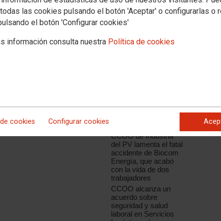
todas las cookies pulsando el botón 'Aceptar' o configurarlas o 
pulsando el botón 'Configurar cookies'
s información consulta nuestra
Política de cookies
Noticias relacionadas
"Ni un muerto más en
el trabajo"
CCOO de Industria de
Castilla y León
lamenta la muerte de
un trabajador en una
nave de productos
 de cookies
Configurar cookies
Acep
auxiliares de Michelín
CCOO de Industria
del PV lamenta el fatal
accidente de Biocom
Energía, que acabó
con la vida de dos
trabajadores
CCOO alcanza un
acuerdo sobre
seguridad y salud
laboral en Servicios