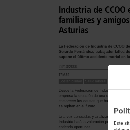
Industria de CCOO 
familiares y amigos
Asturias
La Federación de Industria de CCOO de
Gerardo Fernández, trabajador fallecido
supone el último accidente mortal en la
23/10/2009.
TEMAS
Sostenibilidad
Salud laboral
Desde la Federación de Industria de CCOO 
empresa la creación de una comisión de inv
esclarecer las causas que han producido e
se repitan en el futuro.
Polí
Una vez conocidas y analizadas las causa
Industria hará la valoración pertinente y l
Este sit
entienda oportunas.
obtener