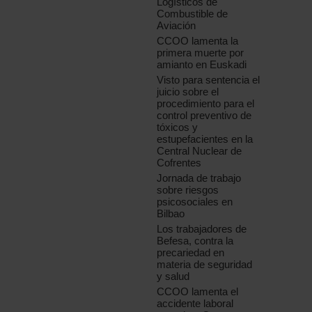
Logísticos de
Combustible de
Aviación
CCOO lamenta la
primera muerte por
amianto en Euskadi
Visto para sentencia el
juicio sobre el
procedimiento para el
control preventivo de
tóxicos y
estupefacientes en la
Central Nuclear de
Cofrentes
Jornada de trabajo
sobre riesgos
psicosociales en
Bilbao
Los trabajadores de
Befesa, contra la
precariedad en
materia de seguridad
y salud
CCOO lamenta el
accidente laboral