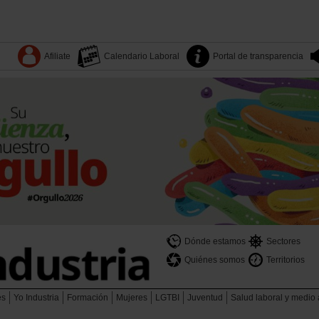
Afiliate
Calendario Laboral
Portal de transparencia
Dónde estamos
Sectores
Quiénes somos
Territorios
es
Yo Industria
Formación
Mujeres
LGTBI
Juventud
Salud laboral y medio