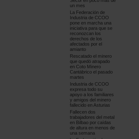
Secor en poco más de
un mes
La Federación de
Industria de CCOO
pone en marcha una
iniciativa para que se
reconozcan los
derechos de los
afectados por el
amianto
Rescatado el minero
que quedó atrapado
en Coto Minero
Cantábrico el pasado
martes
Industria de CCOO
expresa todo su
apoyo a los familiares
y amigos del minero
fallecido en Asturias
Fallecen dos
trabajadores del metal
en Bilbao por caídas
de altura en menos de
una semana