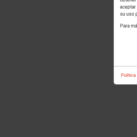
aceptar 
su uso 
Para má
Política