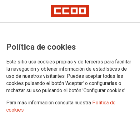
Reconocen tras su muerte la
Política de cookies
incapacidad absoluta por amianto
a un extrabajador de Aceros de
Este sitio usa cookies propias y de terceros para facilitar
Llodio
la navegación y obtener información de estadísticas de
uso de nuestros visitantes. Puedes aceptar todas las
cookies pulsando el botón 'Aceptar' o configurarlas o
(Bilbao/03.01.11) El dictamen del Instituto Nacional de la
rechazar su uso pulsando el botón 'Configurar cookies'
Seguridad Social (INSS) se conoce pocos días después del
fallecimiento del trabajador, de 73 años
Para más información consulta nuestra
Política de
cookies
03/01/2011.
TEMAS
Sostenibilidad
Salud laboral