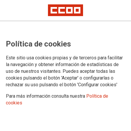
La mutua pone al trabajador
Política de cookies
contra las cuerdas
KEPA GONZÁLEZ
Este sitio usa cookies propias y de terceros para facilitar
la navegación y obtener información de estadísticas de
¿Puede una mutua suspender la prestación por baja sin el
uso de nuestros visitantes. Puedes aceptar todas las
acuerdo de las autoridades sanitarias? Evidentemente no,
cookies pulsando el botón 'Aceptar' o configurarlas o
pero eso es lo que hizo MC Mutual con José María González
rechazar su uso pulsando el botón 'Configurar cookies'
el pasado mes de julio. El caso de José María muestra las
prácticas de dominación en el seno de una empresa que
Para más información consulta nuestra
Política de
acosa sistemáticamente a sus trabajadores y cómo la
cookies
actuación de la mutua acaba de apretar la tuerca al trabajador
acosado. Una respuesta sindical contundente a puesto freno
a los abusos, pero la pregunta es ¿hasta cuándo?
17/01/2012.